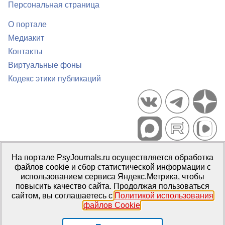
Персональная страница
О портале
Медиакит
Контакты
Виртуальные фоны
Кодекс этики публикаций
Портал психологических изданий PsyJournals.ru, 2007–2026
На портале PsyJournals.ru осуществляется обработка
Правила использования материалов
файлов cookie и сбор статистической информации с
Свидетельство регистрации СМИ
Эл № ФС77-66447 от 14 июля
использованием сервиса Яндекс.Метрика, чтобы
2016 г.
повысить качество сайта. Продолжая пользоваться
сайтом, вы соглашаетесь с
Политикой использования
Издатель:
ФГБОУ ВО МГППУ
файлов Cookie
.
Репозиторий открытого доступа