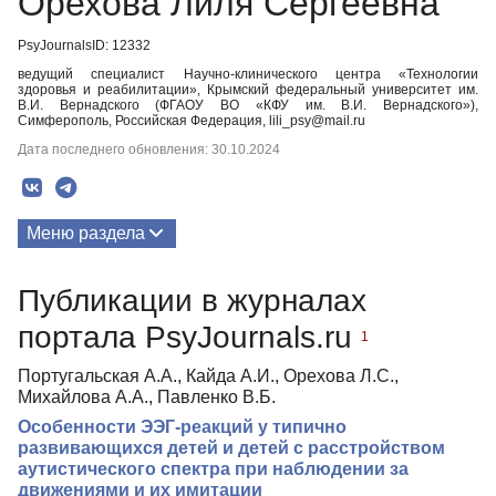
Орехова Лиля Сергеевна
PsyJournalsID: 12332
ведущий специалист Научно-клинического центра «Технологии
здоровья и реабилитации», Крымский федеральный университет им.
В.И. Вернадского (ФГАОУ ВО «КФУ им. В.И. Вернадского»),
Симферополь, Российская Федерация, lili_psy@mail.ru
Дата последнего обновления: 30.10.2024
Меню раздела
Публикации
Публикации в журналах
портала PsyJournals.ru
1
Португальская А.А., Кайда А.И., Орехова Л.С.,
Михайлова А.А., Павленко В.Б.
Особенности ЭЭГ-реакций у типично
развивающихся детей и детей с расстройством
аутистического спектра при наблюдении за
движениями и их имитации