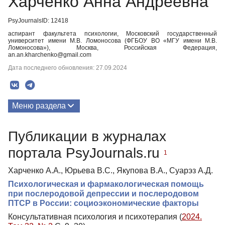
Харченко Анна Андреевна
PsyJournalsID: 12418
аспирант факультета психологии, Московский государственный
университет имени М.В. Ломоносова (ФГБОУ ВО «МГУ имени М.В.
Ломоносова»), Москва, Российская Федерация,
an.an.kharchenko@gmail.com
Дата последнего обновления: 27.09.2024
Меню раздела
Публикации
Публикации в журналах
портала PsyJournals.ru
1
Харченко А.А., Юрьева В.С., Якупова В.А., Суарэз А.Д.
Психологическая и фармакологическая помощь
при послеродовой депрессии и послеродовом
ПТСР в России: социоэкономические факторы
Консультативная психология и психотерапия (
2024.