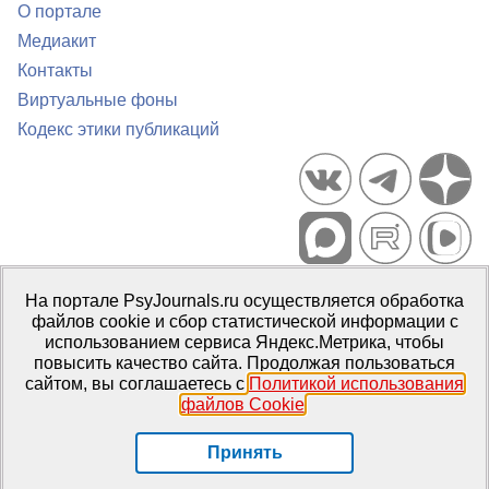
О портале
Медиакит
Контакты
Виртуальные фоны
Кодекс этики публикаций
Портал психологических изданий PsyJournals.ru, 2007–2026
На портале PsyJournals.ru осуществляется обработка
Правила использования материалов
файлов cookie и сбор статистической информации с
Свидетельство регистрации СМИ
Эл № ФС77-66447 от 14 июля
использованием сервиса Яндекс.Метрика, чтобы
2016 г.
повысить качество сайта. Продолжая пользоваться
сайтом, вы соглашаетесь с
Политикой использования
Издатель:
ФГБОУ ВО МГППУ
файлов Cookie
.
Репозиторий открытого доступа
Принять