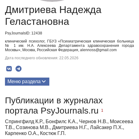
Дмитриева Надежда
Геластановна
PsyJournalsID: 12438
клинический психолог, ГБУЗ «Психиатрическая клиническая больница
№ 1 им. Н.А. Алексеева Департамента здравоохранения города
Москвы», Москва, Российская Федерация, alennoss@gmail.com
Дата последнего обновления: 22.05.2026
Меню раздела
Публикации
Публикации в журналах
портала PsyJournals.ru
1
Спрингфилд К.Р., Бонфилс К.А., Чернов Н.В., Моисеева
Т.В., Созинова М.В., Дмитриева Н.Г., Лайсакер П.Х.,
Карпенко О.А., Костюк Г.П.