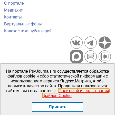
О портале
Медиакит
Контакты
Виртуальные фоны
Кодекс этики публикаций
Портал психологических изданий PsyJournals.ru, 2007–2026
На портале PsyJournals.ru осуществляется обработка
Правила использования материалов
файлов cookie и сбор статистической информации с
Свидетельство регистрации СМИ
Эл № ФС77-66447 от 14 июля
использованием сервиса Яндекс.Метрика, чтобы
2016 г.
повысить качество сайта. Продолжая пользоваться
сайтом, вы соглашаетесь с
Политикой использования
Издатель:
ФГБОУ ВО МГППУ
файлов Cookie
.
Репозиторий открытого доступа
Принять