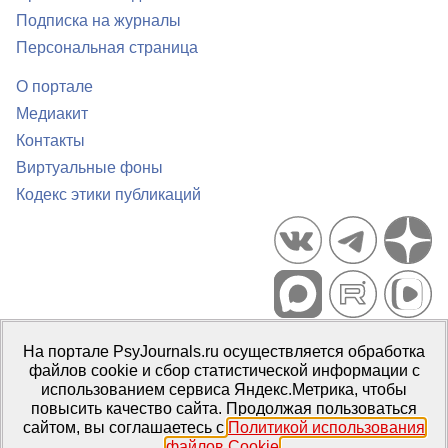
Подписка на журналы
Персональная страница
О портале
Медиакит
Контакты
Виртуальные фоны
Кодекс этики публикаций
Портал психологических изданий PsyJournals.ru, 2007–2026
На портале PsyJournals.ru осуществляется обработка
Правила использования материалов
файлов cookie и сбор статистической информации с
Свидетельство регистрации СМИ
Эл № ФС77-66447 от 14 июля
использованием сервиса Яндекс.Метрика, чтобы
2016 г.
повысить качество сайта. Продолжая пользоваться
сайтом, вы соглашаетесь с
Политикой использования
Издатель:
ФГБОУ ВО МГППУ
файлов Cookie
.