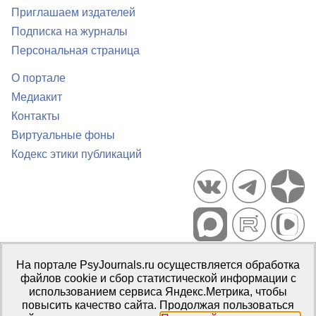
Приглашаем издателей
Подписка на журналы
Персональная страница
О портале
Медиакит
Контакты
Виртуальные фоны
Кодекс этики публикаций
Портал психологических изданий PsyJournals.ru, 2007–2026
На портале PsyJournals.ru осуществляется обработка
Правила использования материалов
файлов cookie и сбор статистической информации с
Свидетельство регистрации СМИ
Эл № ФС77-66447 от 14 июля
использованием сервиса Яндекс.Метрика, чтобы
2016 г.
повысить качество сайта. Продолжая пользоваться