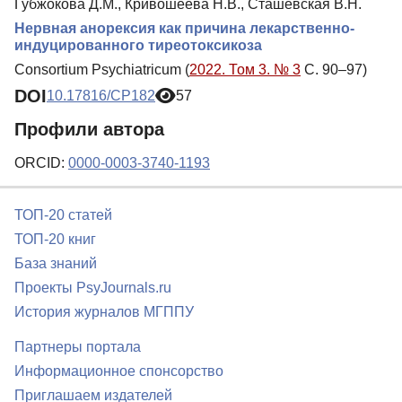
Губжокова Д.М., Кривошеева Н.В., Сташевская В.Н.
Нервная анорексия как причина лекарственно-
индуцированного тиреотоксикоза
Consortium Psychiatricum (
2022. Том 3. № 3
С. 90–97)
DOI
10.17816/CP182
57
Профили автора
ORCID:
0000-0003-3740-1193
ТОП-20 статей
ТОП-20 книг
База знаний
Проекты PsyJournals.ru
История журналов МГППУ
Партнеры портала
Информационное спонсорство
Приглашаем издателей