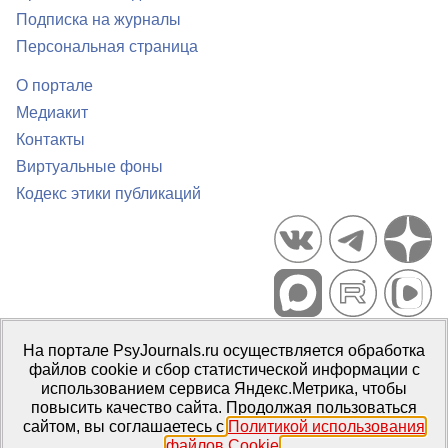
Подписка на журналы
Персональная страница
О портале
Медиакит
Контакты
Виртуальные фоны
Кодекс этики публикаций
Портал психологических изданий PsyJournals.ru, 2007–2026
На портале PsyJournals.ru осуществляется обработка
Правила использования материалов
файлов cookie и сбор статистической информации с
Свидетельство регистрации СМИ
Эл № ФС77-66447 от 14 июля
использованием сервиса Яндекс.Метрика, чтобы
2016 г.
повысить качество сайта. Продолжая пользоваться
сайтом, вы соглашаетесь с
Политикой использования
Издатель:
ФГБОУ ВО МГППУ
файлов Cookie
.