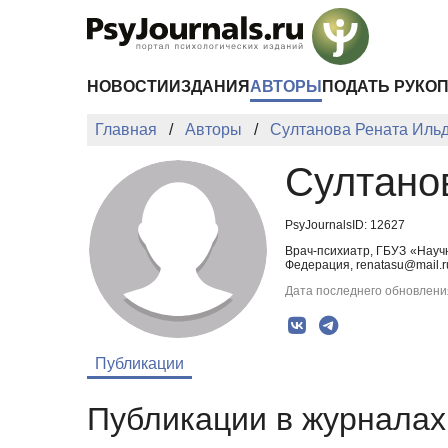
Перейти к основному содержанию
НОВОСТИ
ИЗДАНИЯ
АВТОРЫ
ПОДАТЬ РУКО
Главная
Авторы
Султанова Рената Иль
Султано
PsyJournalsID: 12627
Врач-психиатр, ГБУЗ «Науч
Федерация, renatasu@mail.r
Дата последнего обновления
Публикации
Публикации в журналах 