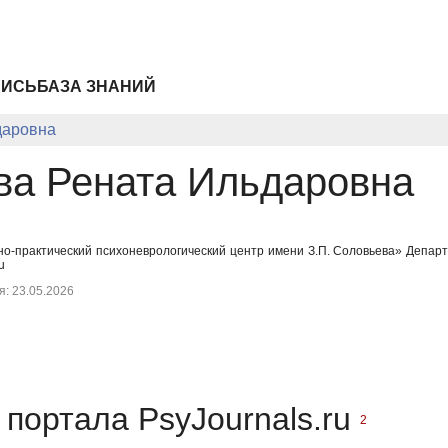
ПИСЬ
БАЗА ЗНАНИЙ
даровна
ва Рената Ильдаровна
но-практический психоневрологический центр имени З.П. Соловьева» Департ
u
: 23.05.2026
портала PsyJournals.ru
2