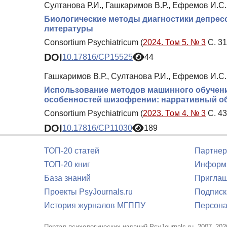
Султанова Р.И., Гашкаримов В.Р., Ефремов И.С.
Биологические методы диагностики депре
литературы
Consortium Psychiatricum (
2024. Том 5. № 3
С. 31
DOI
10.17816/CP15525
44
Гашкаримов В.Р., Султанова Р.И., Ефремов И.С.
Использование методов машинного обучени
особенностей шизофрении: нарративный о
Consortium Psychiatricum (
2023. Том 4. № 3
С. 43
DOI
10.17816/CP11030
189
ТОП-20 статей
Партнер
ТОП-20 книг
Информа
База знаний
Приглаш
Проекты PsyJournals.ru
Подписк
История журналов МГППУ
Персона
Портал психологических изданий PsyJournals.ru, 2007–202