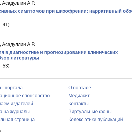
, Асадуллин А.Р.
ссивных симптомов при шизофрении: нарративный обз
–41)
, Асадуллин А.Р.
я в диагностике и прогнозировании клинических
бзор литературы
–53)
ы портала
О портале
ционное спонсорство
Медиакит
аем издателей
Контакты
а на журналы
Виртуальные фоны
льная страница
Кодекс этики публикаций
6