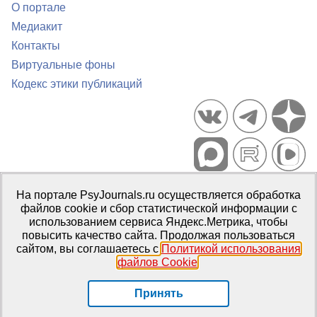
О портале
Медиакит
Контакты
Виртуальные фоны
Кодекс этики публикаций
Портал психологических изданий PsyJournals.ru, 2007–2026
На портале PsyJournals.ru осуществляется обработка
Правила использования материалов
файлов cookie и сбор статистической информации с
Свидетельство регистрации СМИ
Эл № ФС77-66447 от 14 июля
использованием сервиса Яндекс.Метрика, чтобы
2016 г.
повысить качество сайта. Продолжая пользоваться
сайтом, вы соглашаетесь с
Политикой использования
Издатель:
ФГБОУ ВО МГППУ
файлов Cookie
.
Репозиторий открытого доступа
Принять