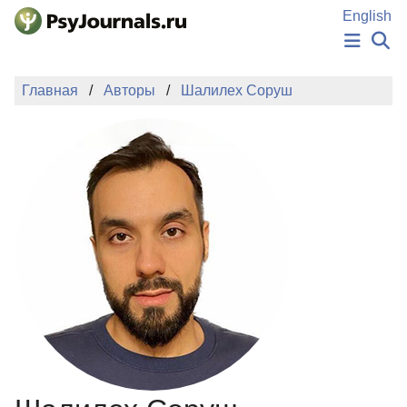
Перейти к основному содержанию
English
НОВОСТИ
Главная
Авторы
Шалилех Соруш
ИЗДАНИЯ
АВТОРЫ
ПОДАТЬ РУКОПИСЬ
БАЗА ЗНАНИЙ
КЛЮЧЕВЫЕ СЛОВА
Регистрация
Вход