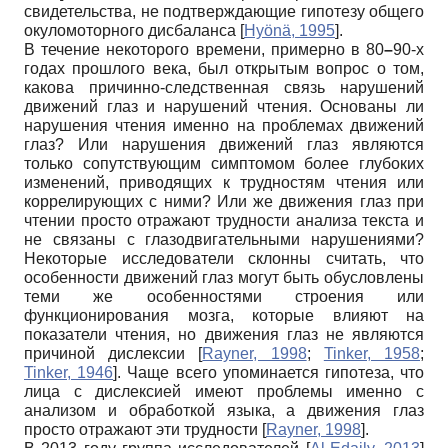
свидетельства, не подтверждающие гипотезу общего
окуломоторного дисбаланса
[
Hyönä, 1995
]
.
В течение некоторого времени, примерно в 80
–
90-х
годах прошлого века, был открытым вопрос о том,
какова причинно-следственная связь нарушений
движений глаз и нарушений чтения. Основаны ли
нарушения чтения именно на проблемах движений
глаз? Или нарушения движений глаз являются
только сопутствующим симптомом более глубоких
изменений, приводящих к трудностям чтения или
коррелирующих с ними? Или же движения глаз при
чтении просто отражают трудности анализа текста и
не связаны с глазодвигательными нарушениями?
Некоторые исследователи склонны считать, что
особенности движений глаз могут быть обусловлены
теми же особенностями строения или
функционирования мозга, которые влияют на
показатели чтения, но движения глаз не являются
причиной дислексии
[
Rayner, 1998
;
Tinker, 1958
;
Tinker, 1946
]
. Чаще всего упоминается гипотеза, что
лица с дислексией имеют проблемы именно с
анализом и обработкой языка, а движения глаз
просто отражают эти трудности
[
Rayner, 1998
]
.