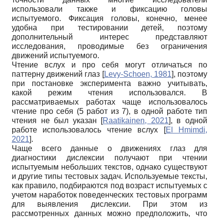
использовали также и фиксацию головы
испытуемого. Фиксация головы, конечно, менее
удобна при тестировании детей, поэтому
дополнительный интерес представляют
исследования, проводимые без ограничения
движений испытуемого.
Чтение вслух и про себя могут отличаться по
паттерну движений глаз
[
Levy-Schoen, 1981
]
, поэтому
при постановке эксперимента важно учитывать,
какой режим чтения использовался. В
рассматриваемых работах чаще использовалось
чтение про себя (5 работ из 7), в одной работе тип
чтения не был указан
[
Raatikainen, 2021
]
, в одной
работе использовалось чтение вслух
[
El Hmimdi,
2021
]
.
Чаще всего данные о движениях глаз для
диагностики дислексии получают при чтении
испытуемым небольших текстов, однако существуют
и другие типы тестовых задач. Используемые тексты,
как правило, подбираются под возраст испытуемых с
учетом наработок поведенческих тестовых программ
для выявления дислексии. При этом из
рассмотренных данных можно предположить, что