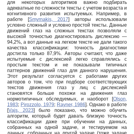
для некоторых алгоритмов важно подбирать
адекватные по сложности тексты с учетом возраста и
когнитивного развития испытуемых. Например, в
работе
[
Smyrnakis, 2017
]
авторы использовали
условно сложный и условно простой тексты. Данные
движений глаз на сложных текстах позволяли с
высокой точностью диагностировать дислексию —
94,2%, а вот данные на легком тексте не дали такого
качества классификации: точность диагностики
достигла только 87,9%. Авторы считают, что даже
испытуемые с дислексией легко справлялись с
простым текстом и не показывали типичных
паттернов движений глаз для данного нарушения.
Этот результат согласуется с работами других
авторов о том, что при подборе соответствующих
текстов движения глаз у лиц с дислексией
становятся больше похожи на движения глаз
нормотипичных обследуемых, и наоборот
[
Olson,
1983
;
Pirozzolo, 1979
;
Rayner, 1986
]
. Однако в работе
[
Vajs, 2023
]
было показано, что можно обучить
алгоритм, который будет давать близкую точность
классификации даже при обучении на данных,
собранных на одной задаче, и тестируемом на
данных, собранных на другой задаче (тоже задаче