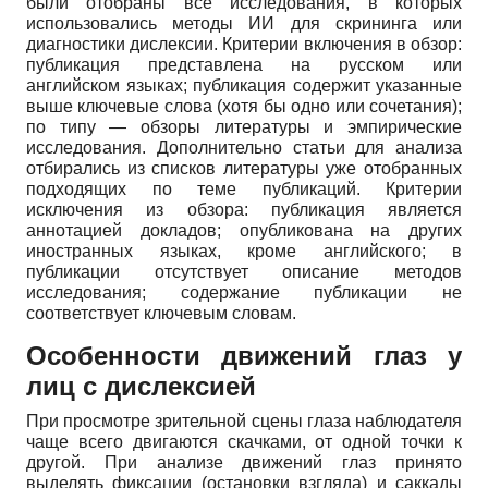
были отобраны все исследования, в которых
использовались методы ИИ для скрининга или
диагностики дислексии. Критерии включения в обзор:
публикация представлена на русском или
английском языках; публикация содержит указанные
выше ключевые слова (хотя бы одно или сочетания);
по типу — обзоры литературы и эмпирические
исследования. Дополнительно статьи для анализа
отбирались из списков литературы уже отобранных
подходящих по теме публикаций. Критерии
исключения из обзора: публикация является
аннотацией докладов; опубликована на других
иностранных языках, кроме английского; в
публикации отсутствует описание методов
исследования; содержание публикации не
соответствует ключевым словам.
Особенности движений глаз у
лиц с дислексией
При просмотре зрительной сцены глаза наблюдателя
чаще всего двигаются скачками, от одной точки к
другой. При анализе движений глаз принято
выделять фиксации (остановки взгляда) и саккады