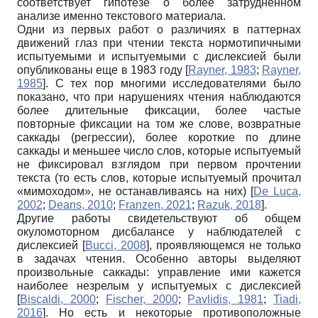
соответствует гипотезе о более затрудненном
анализе именно текстового материала.
Одни из первых работ о различиях в паттернах
движений глаз при чтении текста нормотипичными
испытуемыми и испытуемыми с дислексией были
опубликованы еще в 1983 году
[
Rayner, 1983
;
Rayner,
1985
]
. С тех пор многими исследователями было
показано, что при нарушениях чтения наблюдаются
более длительные фиксации, более частые
повторные фиксации на том же слове, возвратные
саккады (регрессии), более короткие по длине
саккады и меньшее число слов, которые испытуемый
не фиксировал взглядом при первом прочтении
текста (то есть слов, которые испытуемый прочитал
«мимоходом», не останавливаясь на них)
[
De Luca,
2002
;
Deans, 2010
;
Franzen, 2021
;
Razuk, 2018
]
.
Другие работы свидетельствуют об общем
окуломоторном дисбалансе у наблюдателей с
дислексией
[
Bucci, 2008
]
, проявляющемся не только
в задачах чтения. Особенно авторы выделяют
произвольные саккады: управление ими кажется
наиболее незрелым у испытуемых с дислексией
[
Biscaldi, 2000
;
Fischer, 2000
;
Pavlidis, 1981
;
Tiadi,
2016
]
. Но есть и некоторые противоположные