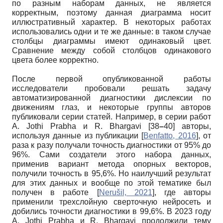
по разным наборам данных, не является
корректным, поэтому данная диаграмма носит
иллюстративный характер. В некоторых работах
использовались одни и те же данные: в таком случае
столбцы диаграммы имеют одинаковый цвет.
Сравнение между собой столбцов одинакового
цвета более корректно.
После первой опубликованной работы
исследователи пробовали решать задачу
автоматизированной диагностики дислексии по
движениям глаз, и некоторые группы авторов
публиковали серии статей. Например, в серии работ
A. Jothi Prabha и R. Bhargavi [38
–
40] авторы,
используя данные из публикации
[
Benfatto, 2016
]
, от
раза к разу получали точность диагностики от 95% до
96%. Сами создатели этого набора данных,
применив вариант метода опорных векторов,
получили точность в 95,6%. Но наилучший результат
для этих данных и вообще по этой тематике был
получен в работе
[
Nerušil, 2021
]
, где авторы
применили трехслойную сверточную нейросеть и
добились точности диагностики в 99,6%. В 2023 году
A. Jothi Prabha и R. Bhargavi продолжили тему