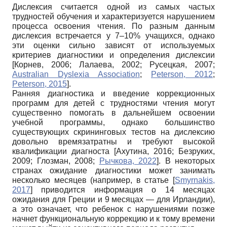
Дислексия считается одной из самых частых
трудностей обучения и характеризуется нарушением
процесса освоения чтения. По разным данным
дислексия встречается у 7–10% учащихся, однако
эти оценки сильно зависят от используемых
критериев диагностики и определения дислексии
[
Корнев, 2006
;
Лалаева, 2002
;
Русецкая, 2007
;
Australian Dyslexia Association
;
Peterson, 2012
;
Peterson, 2015
]
.
Ранняя диагностика и введение коррекционных
программ для детей с трудностями чтения могут
существенно помогать в дальнейшем освоении
учебной программы, однако большинство
существующих скрининговых тестов на дислексию
довольно времязатратны и требуют высокой
квалификации диагноста
[
Ахутина, 2016
;
Безруких,
2009
;
Глозман, 2008
;
Рычкова, 2022
]
. В некоторых
странах ожидание диагностики может занимать
несколько месяцев (например, в статье
[
Smyrnakis,
2017
]
приводится информация о 14 месяцах
ожидания для Греции и 9 месяцах — для Ирландии),
а это означает, что ребенок с нарушениями позже
начнет функциональную коррекцию и к тому времени