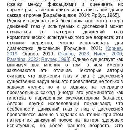
(скачки между фиксациями) и оценивать их
параметры, такие как длительность фиксаций, длину
саккад и прочие
[
Барабанщиков, 2014
;
Ярбус, 1965
]
.
Рядом исследователей было показано, что паттерн
движений глаз у испытуемых с дислексией может
отличаться от паттерна движений глаз
нормотипических испытуемых того же возраста; эти
отличия, вероятно, можно использовать для
диагностики дислексии
[
Гольдина, 2021
;
Корнев,
2019
;
Оганов, 2019
;
Оганов, 2023
;
Høien, 2000
;
Parshina, 2022
;
Rayner, 1998
]
. Однако существует как
минимум два мнения о том, в чем именно
заключаются эти отличия. Некоторые авторы
считают, что движения глаз у лиц с дислексией
существенно нарушены; это проявляется не только в
задачах чтения, но и в задачах на генерацию
произвольных саккад (иногда это упоминается как
гипотеза о нарушенном окуломоторном балансе).
Авторы других исследований показывают, что
особенности движений глаз у лиц с дислексией
проявляются именно в задачах на чтение, при этом
паттерн их движений похож на паттерн здоровых
испытуемых, но более раннего возраста. Это