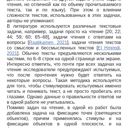
чтения, но отличной как по объему прочитываемого
текста, так и по языку). При этом о влиянии
сложности текстов, использованных в этих задачах,
авторы не упоминают.
В литературе используются различные текстовые
задачи, например, задачи просто на чтение [20; 22;
44; 59; 60; 65–68], задачи чтения с ответами на
вопросы
[
Raatikainen, 2021
]
, задачи чтения текстов
со смыслом и бессмысленных текстов
[
El Hmimdi,
2021
]
. Обычно тексты предъявляются несколькими
частями, по 6–8 строк на одной странице или экране.
Интересно отметить, что почти при всех задачах на
чтение исследователи предупреждают испытуемых,
что после прочтения нужно будет ответить на
некоторые вопросы. Такая методика используется
для того, чтобы стимулировать испытуемых именно
читать и понимать текст, а не просто пробегать его
глазами. Однако данные о правильности ответов ни
в одной работе не учитывались.
Помимо задач на чтение, в одной из работ была
добавлена задача на фиксацию точек (светящихся
объектов), причем применялись стимулы и на
фиксацию объектов в одной плоскости, и на