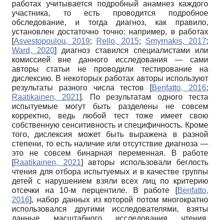
работах учитывается подробный анамнез каждого
участника, то есть проводится подробное
обследование, и тогда диагноз, как правило,
установлен достаточно точно: например, в работах
[
Asvestopoulou, 2019
;
Rello, 2015
;
Smyrnakis, 2017
;
Ward, 2020
]
диагноз ставился специалистами или
комиссией вне данного исследования — сами
авторы статьи не проводили тестирование на
дислексию. В некоторых работах авторы используют
результаты разного числа тестов
[
Benfatto, 2016
;
Raatikainen, 2021
]
. По результатам одного теста
испытуемые могут быть разделены не совсем
корректно, ведь любой тест тоже имеет свою
собственную сенситивность и специфичность. Кроме
того, дислексия может быть выражена в разной
степени, то есть наличие или отсутствие диагноза —
это не совсем бинарная переменная. В работе
[
Raatikainen, 2021
]
авторы использовали беглость
чтения для отбора испытуемых и в качестве группы
детей с нарушением взяли всех лиц по критерию
отсечки на 10-м перцентиле. В работе
[
Benfatto,
2016
]
, набор данных из которой потом многократно
использовался другими исследователями, взяты
данные масштабного исследования чтения,