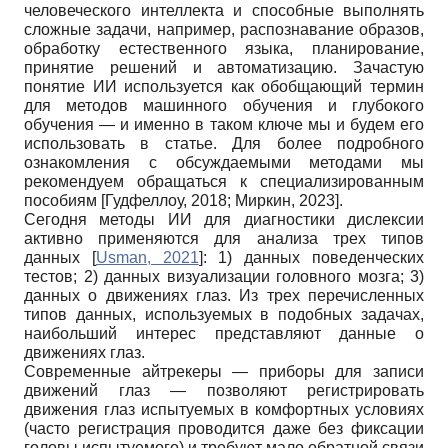
человеческого интеллекта и способные выполнять
сложные задачи, например, распознавание образов,
обработку естественного языка, планирование,
принятие решений и автоматизацию. Зачастую
понятие ИИ используется как обобщающий термин
для методов машинного обучения и глубокого
обучения — и именно в таком ключе мы и будем его
использовать в статье. Для более подробного
ознакомления с обсуждаемыми методами мы
рекомендуем обращаться к специализированным
пособиям
[
Гудфеллоу, 2018
;
Миркин, 2023
]
.
Сегодня методы ИИ для диагностики дислексии
активно применяются для анализа трех типов
данных
[
Usman, 2021
]
: 1) данных поведенческих
тестов; 2) данных визуализации головного мозга; 3)
данных о движениях глаз. Из трех перечисленных
типов данных, используемых в подобных задачах,
наибольший интерес представляют данные о
движениях глаз.
Современные айтрекеры — приборы для записи
движений глаз — позволяют регистрировать
движения глаз испытуемых в комфортных условиях
(часто регистрация проводится даже без фиксации
головы испытуемого) и требуют мало обратной связи