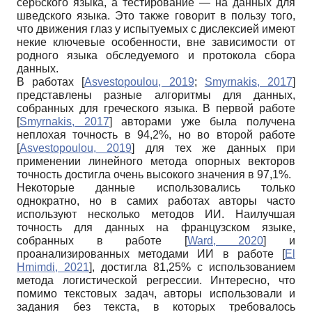
сербского языка, а тестирование — на данных для
шведского языка. Это также говорит в пользу того,
что движения глаз у испытуемых с дислексией имеют
некие ключевые особенности, вне зависимости от
родного языка обследуемого и протокола сбора
данных.
В работах
[
Asvestopoulou, 2019
;
Smyrnakis, 2017
]
представлены разные алгоритмы для данных,
собранных для греческого языка. В первой работе
[
Smyrnakis, 2017
]
авторами уже была получена
неплохая точность в 94,2%, но во второй работе
[
Asvestopoulou, 2019
]
для тех же данных при
применении линейного метода опорных векторов
точность достигла очень высокого значения в 97,1%.
Некоторые данные использовались только
однократно, но в самих работах авторы часто
используют несколько методов ИИ. Наилучшая
точность для данных на французском языке,
собранных в работе
[
Ward, 2020
]
и
проанализированных методами ИИ в работе
[
El
Hmimdi, 2021
]
, достигла 81,25% с использованием
метода логистической регрессии. Интересно, что
помимо текстовых задач, авторы использовали и
задания без текста, в которых требовалось