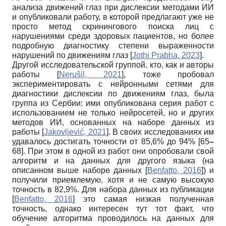
анализа движений глаз при дислексии методами ИИ
и опубликовали работу, в которой предлагают уже не
просто метод скринингового поиска лиц с
нарушениями среди здоровых пациентов, но более
подробную диагностику степени выраженности
нарушений по движениям глаз
[
Jothi Prabha, 2023
]
.
Другой исследовательской группой, кто, как и авторы
работы
[
Nerušil, 2021
]
, тоже пробовал
экспериментировать с нейронными сетями для
диагностики дислексии по движениям глаз, была
группа из Сербии: ими опубликована серия работ с
использованием не только нейросетей, но и других
методов ИИ, основанных на наборе данных из
работы
[
Jakovljević, 2021
]
. В своих исследованиях им
удавалось достигать точности от 85,6% до 94% [65
–
68]. При этом в одной из работ они опробовали свой
алгоритм и на данных для другого языка (на
описанном выше наборе данных
[
Benfatto, 2016
]
) и
получили приемлемую, хотя и не самую высокую
точность в 82,9%. Для набора данных из публикации
[
Benfatto, 2016
]
это самая низкая полученная
точность, однако интересен тут тот факт, что
обучение алгоритма проводилось на данных для