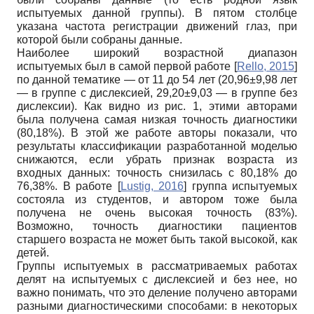
испытуемых данной группы). В пятом столбце
указана частота регистрации движений глаз, при
которой были собраны данные.
Наиболее широкий возрастной диапазон
испытуемых был в самой первой работе
[
Rello, 2015
]
по данной тематике — от 11 до 54 лет (20,96±9,98 лет
— в группе с дислексией, 29,20±9,03 — в группе без
дислексии). Как видно из рис. 1, этими авторами
была получена самая низкая точность диагностики
(80,18%). В этой же работе авторы показали, что
результаты классификации разработанной моделью
снижаются, если убрать признак возраста из
входных данных: точность снизилась с 80,18% до
76,38%. В работе
[
Lustig, 2016
]
группа испытуемых
состояла из студентов, и автором тоже была
получена не очень высокая точность (83%).
Возможно, точность диагностики пациентов
старшего возраста не может быть такой высокой, как
детей.
Группы испытуемых в рассматриваемых работах
делят на испытуемых с дислексией и без нее, но
важно понимать, что это деление получено авторами
разными диагностическими способами: в некоторых