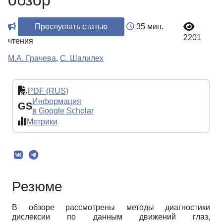
обзор
Прослушать статью
35 мин.
2201
чтения
М.А. Грачева
,
С. Шалилех
PDF (RUS)
Информация
GS
в Google Scholar
Метрики
Резюме
В обзоре рассмотрены методы диагностики
дислексии по данным движений глаз,