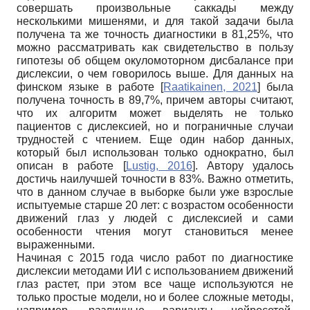
совершать произвольные саккады между
несколькими мишенями, и для такой задачи была
получена та же точность диагностики в 81,25%, что
можно рассматривать как свидетельство в пользу
гипотезы об общем окуломоторном дисбалансе при
дислексии, о чем говорилось выше. Для данных на
финском языке в работе
[
Raatikainen, 2021
]
была
получена точность в 89,7%, причем авторы считают,
что их алгоритм может выделять не только
пациентов с дислексией, но и пограничные случаи
трудностей с чтением. Еще один набор данных,
который был использован только однократно, был
описан в работе
[
Lustig, 2016
]
. Автору удалось
достичь наилучшей точности в 83%. Важно отметить,
что в данном случае в выборке были уже взрослые
испытуемые старше 20 лет: с возрастом особенности
движений глаз у людей с дислексией и сами
особенности чтения могут становиться менее
выраженными.
Начиная с 2015 года число работ по диагностике
дислексии методами ИИ с использованием движений
глаз растет, при этом все чаще используются не
только простые модели, но и более сложные методы,