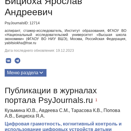
Бициоха Ярослав
Андреевич
PsyJournalsID: 12714
аспирант, стажер-исследователь, Институт образования, ФГАОУ ВО
«Национальный исследовательский университет «Высшая школа
экономики» (ФГАОУ ВО НИУ ВШЭ), Москва, Российская Федерация,
yabitsiokha@hse.ru
Дата последнего обновления: 19.12.2023
Меню раздела
Публикации
Публикации в журналах
портала PsyJournals.ru
1
Кузьмина Ю.В., Авдеева С.М., Тарасова К.В., Попова
А.В., Бициоха Я.А.
Цифровая грамотность, когнитивный контроль и
использование цифровых устройств детьми