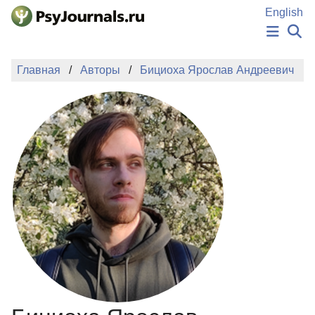
Перейти к основному содержанию
English
НОВОСТИ
Главная
Авторы
Бициоха Ярослав Андреевич
ИЗДАНИЯ
АВТОРЫ
ПОДАТЬ РУКОПИСЬ
БАЗА ЗНАНИЙ
КЛЮЧЕВЫЕ СЛОВА
Регистрация
Вход