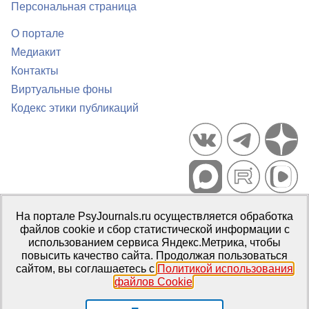
Персональная страница
О портале
Медиакит
Контакты
Виртуальные фоны
Кодекс этики публикаций
Портал психологических изданий PsyJournals.ru, 2007–2026
На портале PsyJournals.ru осуществляется обработка
Правила использования материалов
файлов cookie и сбор статистической информации с
Свидетельство регистрации СМИ
Эл № ФС77-66447 от 14 июля
использованием сервиса Яндекс.Метрика, чтобы
2016 г.
повысить качество сайта. Продолжая пользоваться
сайтом, вы соглашаетесь с
Политикой использования
Издатель:
ФГБОУ ВО МГППУ
файлов Cookie
.
Репозиторий открытого доступа