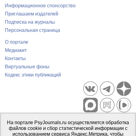
Информационное спонсорство
Приглашаем издателей
Подписка на журналы
Персональная страница
О портале
Медиакит
Контакты
Виртуальные фоны
Кодекс этики публикаций
Портал психологических изданий PsyJournals.ru, 2007–2026
На портале PsyJournals.ru осуществляется обработка
Правила использования материалов
файлов cookie и сбор статистической информации с
Свидетельство регистрации СМИ
Эл № ФС77-66447 от 14 июля
использованием сервиса Яндекс.Метрика, чтобы