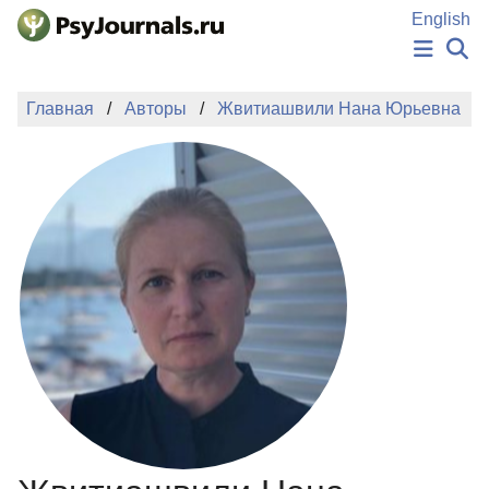
Перейти к основному содержанию
English
НОВОСТИ
Главная
Авторы
Жвитиашвили Нана Юрьевна
ИЗДАНИЯ
АВТОРЫ
ПОДАТЬ РУКОПИСЬ
БАЗА ЗНАНИЙ
КЛЮЧЕВЫЕ СЛОВА
Регистрация
Вход