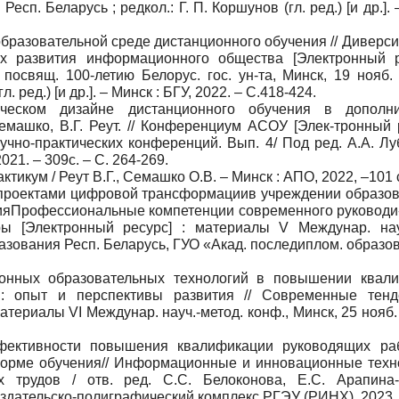
есп. Беларусь ; редкол.: Г. П. Коршунов (гл. ред.) [и др.]. 
образовательной среде дистанционного обучения // Диверс
ях развития информационного общества [Электронный р
посвящ. 100-летию Белорус. гос. ун-та, Минск, 19 нояб. 
л. ред.) [и др.]. – Минск : БГУ, 2022. – С.418-424.
ческом дизайне дистанционного обучения в дополни
машко, В.Г. Реут. // Конференциум АСОУ [Элек-тронный р
чно-практических конференций. Вып. 4/ Под ред. А.А. Луб
021. – 309с. – С. 264-269.
икум / Реут В.Г., Семашко О.В. – Минск : АПО, 2022, –101 
 проектами цифровой трансформациив учреждении образов
ияПрофессиональные компетенции современного руководи-
ы [Электронный ресурс] : материалы V Междунар. науч
бразования Респ. Беларусь, ГУО «Акад. последиплом. образо
ионных образовательных технологий в повышении квал
я: опыт и перспективы развития // Современные тен
ериалы VI Междунар. науч.-метод. конф., Минск, 25 нояб. 
ективности повышения квалификации руководящих ра
форме обучения// Информационные и инновационные техн
х трудов / отв. ред. С.С. Белоконова, Е.С. Арапина
 Издательско-полиграфический комплекс РГЭУ (РИНХ), 2023.