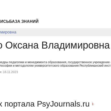
ПИСЬ
БАЗА ЗНАНИЙ
имировна
 Оксана Владимировна
едры педагогики и менеджмента образования, государственное учреждение
ософии и методологии университетского образования Республиканский инсти
: 16.11.2023
 портала PsyJournals.ru
1