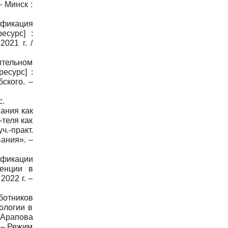
– Минск :
ификация
есурс] :
2021 г. /
тельном
есурс] :
ского. –
с.
ания как
теля как
.-практ.
вания». –
ификации
денции в
2022 г. –
ботников
ологии в
-Арапова
 – Режим