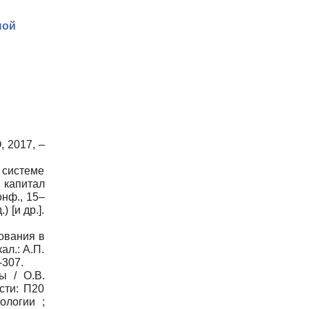
ной
, 2017, –
системе
 капитал
нф., 15–
 [и др.].
ования в
ал.: А.П.
-307.
ы / О.В.
сти: П20
ологии ;