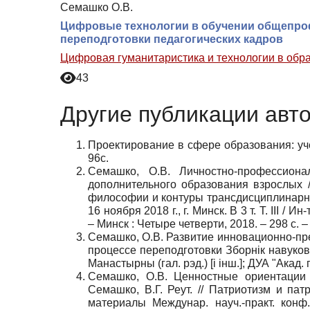
Семашко О.В.
Цифровые технологии в обучении общепро
переподготовки педагогических кадров
Цифровая гуманитаристика и технологии в обр
43
Другие публикации авт
Проектирование в сфере образования: учеб
96с.
Семашко, О.В. Личностно-профессион
дополнительного образования взрослых /
философии и контуры трансдисциплинарног
16 ноября 2018 г., г. Минск. В 3 т. Т. ІІІ /
– Минск : Четыре четверти, 2018. – 298 с. –
Семашко, О.В. Развитие инновационно-пр
процессе переподготовки Зборнік навуковы
Манастырны (гал. рэд.) [і інш.]; ДУА "Акад.
Семашко, О.В. Ценностные ориентации 
Семашко, В.Г. Реут. // Патриотизм и па
материалы Междунар. науч.-практ. конф