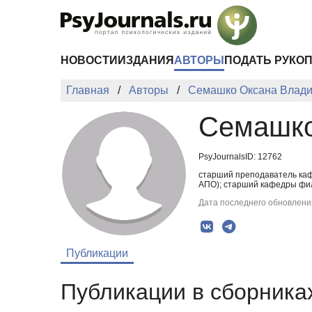
Перейти к основному содержанию
НОВОСТИ
ИЗДАНИЯ
АВТОРЫ
ПОДАТЬ РУКО
Главная
Авторы
Семашко Оксана Влад
Семашко
PsyJournalsID: 12762
старший преподаватель каф
АПО); старший кафедры фил
Дата последнего обновления
Публикации
Публикации в сборниках