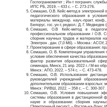
Госпогранкомитет ; Ин-т погранич. службы Р
ИПС РБ, 2019. – 433 с. – С. 273-276.
Семашко, О.В. Кейс-метод в электронной 
педагогического образования в услови
материалы междунар. науч.-практ. конф., 
Белорус. гос. ун-т, редкол.: Д. Г. Медведев (г
Семашко, О.В Кейс-метод в педагоги
профессиональном образовании / О.В. Се
сборник научных трудов и материалов нау
Электрон . дан. (7,0 Мб). – Москва : АСОУ, 2
Проектирование в сфере образования: практ
Семашко, О. В. Компетенции управления
условие обеспечения качества образован
фактор развития образовательной сфер
семинара, Минск, 21 апр. 2022 г. / М-во о
Минск : АПО, 2022. – 574 с. – С. 473-478.
Семашко, О.В. Использование дистанц
руководителей учреждений образовани
дополнительном образовании взрослых: мат
Минск : РИВШ, 2022. – 358 с. – С. 300-307.
Семашко, О.В. Условия повышения эфф
системы образования в дистанционной 
науке и образовании: сборник научны
[Электронный ресурс]. – Ростов-на-Дону: