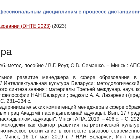
фессиональным дисциплинам в процессе дистанцион
азовании (DHTE 2023)
(2023)
ора
.-метод. пособие / В.Г. Реут, О.В. Семашко. – Минск : АПО
альное развитие менеджера в сфере образования в 
/ Интеллектуальная культура Беларуси: методологический
о синтеза знания : материалы Третьей междунар. науч. ко
 Ин-т философии НАН Беларуси ; редкол.: А. А. Лазаревич (пред.)
 С. 231–234 с.
едпринимательских компетенций менеджера в сфере образ
х прац Акадэміі паслядыпломнай адукацыі. Вып. 17 / рэдк
 паслядыплом. адукацыі", Мінск : АПА, 2019. – 406 с. – С. 292
молодежи как фактор развития патриотической культур
триотическое воспитание в контексте вызовов современно
., Минск, 16–17 мая 2019 г. / НАН Беларуси, Ин-т соци