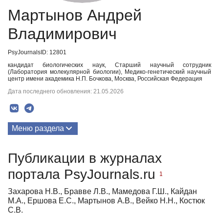
Мартынов Андрей
Владимирович
PsyJournalsID: 12801
кандидат биологических наук, Старший научный сотрудник
(Лаборатория молекулярной биологии), Медико-генетический научный
центр имени академика Н.П. Бочкова, Москва, Российская Федерация
Дата последнего обновления: 21.05.2026
Меню раздела
Публикации
Публикации в журналах
портала PsyJournals.ru
1
Захарова Н.В., Бравве Л.В., Мамедова Г.Ш., Кайдан
М.А., Ершова Е.С., Мартынов А.В., Вейко Н.Н., Костюк
С.В.