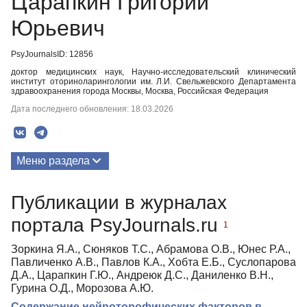
Царапкин Григорий
Юрьевич
PsyJournalsID: 12856
доктор медицинских наук, Научно-исследовательский клинический
институт оториноларингологии им. Л.И. Свельжевского Департамента
здравоохранения города Москвы, Москва, Российская Федерация
Дата последнего обновления: 18.03.2026
Меню раздела
Публикации
Публикации в журналах
портала PsyJournals.ru
1
Зоркина Я.А., Сюняков Т.С., Абрамова О.В., Юнес Р.А.,
Павличенко А.В., Павлов К.А., Хобта Е.Б., Суслопарова
Д.А., Царапкин Г.Ю., Андреюк Д.С., Даниленко В.Н.,
Гурина О.Д., Морозова А.Ю.
Содержание нейроторофических факторов в