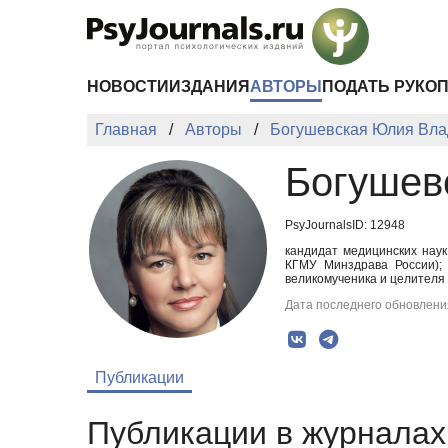
Перейти к основному содержанию
НОВОСТИ
ИЗДАНИЯ
АВТОРЫ
ПОДАТЬ РУКО
Главная
Авторы
Богушевская Юлия Вл
Богушев
PsyJournalsID: 12948
кандидат медицинских наук
КГМУ Минздрава России); 
великомученика и целителя
Дата последнего обновления
Публикации
Публикации в журналах 