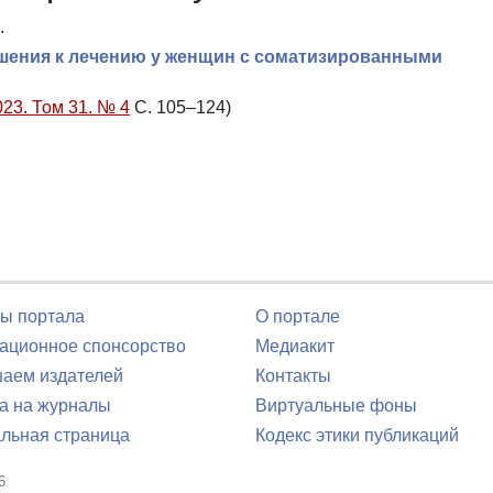
.
ошения к лечению у женщин с соматизированными
023. Том 31. № 4
С. 105–124)
ы портала
О портале
ционное спонсорство
Медиакит
аем издателей
Контакты
а на журналы
Виртуальные фоны
льная страница
Кодекс этики публикаций
6