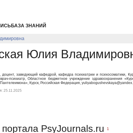
ПИСЬ
БАЗА ЗНАНИЙ
адимировна
ская Юлия Владимиров
, доцент, заведующий кафедрой, кафедра психиатрии и психосоматики, К
врач-психиатр, Областное бюджетное учреждение здравоохранения «Курс
 Пантелеимона», Курск, Российская Федерация, yuliyabogushevskaya@yandex.
: 25.11.2025
портала PsyJournals.ru
1