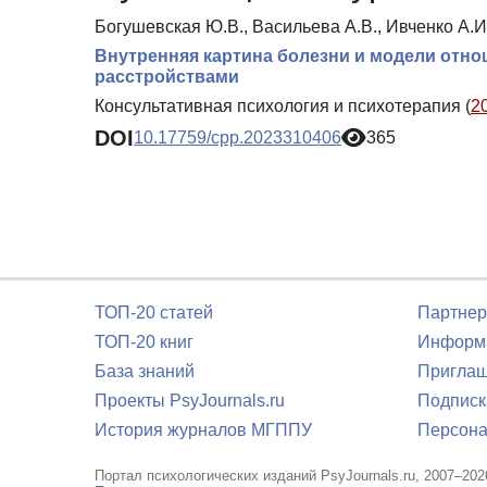
Богушевская Ю.В., Васильева А.В., Ивченко А.И
Внутренняя картина болезни и модели отн
расстройствами
Консультативная психология и психотерапия (
2
DOI
10.17759/cpp.2023310406
365
ТОП-20 статей
Партнер
ТОП-20 книг
Информа
База знаний
Приглаш
Проекты PsyJournals.ru
Подписк
История журналов МГППУ
Персона
Портал психологических изданий PsyJournals.ru, 2007–202