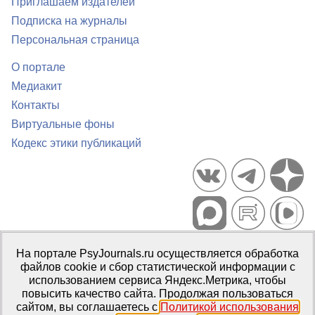
Приглашаем издателей
Подписка на журналы
Персональная страница
О портале
Медиакит
Контакты
Виртуальные фоны
Кодекс этики публикаций
Портал психологических изданий PsyJournals.ru, 2007–2026
На портале PsyJournals.ru осуществляется обработка
Правила использования материалов
файлов cookie и сбор статистической информации с
Свидетельство регистрации СМИ
Эл № ФС77-66447 от 14 июля
использованием сервиса Яндекс.Метрика, чтобы
2016 г.
повысить качество сайта. Продолжая пользоваться
сайтом, вы соглашаетесь с
Политикой использования
Издатель:
ФГБОУ ВО МГППУ