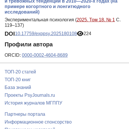
и тревожных тенденций в 2010—2020-х годах (на
примере когортного и лонгитюдного
исследований)
Экспериментальная психология (
2025. Том 18. № 1
С.
119–137)
DOI
10.17759/exppsy.2025180108
224
Профили автора
ORCID:
0000-0002-4604-8689
ТОП-20 статей
ТОП-20 книг
База знаний
Проекты PsyJournals.ru
История журналов МГППУ
Партнеры портала
Информационное спонсорство