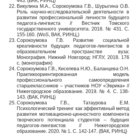
443. (ВАК, РИНЦ)
Викулина М.А., Сорокоумова Г.В., Шурыгина О.В.
Роль научно-исследовательской деятельности в
развитии профессиональной личности будущего
педагога-лингвиста // Вестник Томского
государственного университета. 2018. № 431. С.
155-160. (WoS, ВАК, РИНЦ,)
Сорокоумова Г.В. Развитие социальной
креативности будущих педагогов-лингвистов в
образовательном пространстве вуза:
Монография. Нижний Новгород: НГЛУ, 2018. 176
с. (монография)
Сорокоумова Г.В., Киселева Н.Ю., Баланцева О.Н.
Практикоориентированная модель
профессионального самоопределения
старшеклассников – участников НОУ «Эврика» //
Нижегородское образование. 2019. № 4. С. 138-
143. (ВАК, РИНЦ)
Сорокоумова Г.В., Татаурова Е.М.
Психологический тренинг как эффективный метод
развития мотивационно-ценностного компонента
творческого потенциала студентов – будущих
педагогов-лингвистов // Нижегородское
образование. 2020. № 1. С. 142-147. (ВАК, РИНЦ)