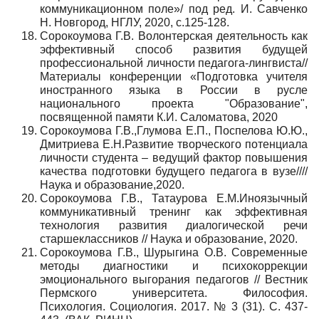
коммуникационном поле»/ под ред. И. Савченко
Н. Новгород, НГЛУ, 2020, с.125-128.
Сорокоумова Г.В. Волонтерская деятельность как
эффективный способ развития будущей
профессиональной личности педагога-лингвиста//
Материалы конференции «Подготовка учителя
иностранного языка в России в русле
национального проекта "Образование",
посвященной памяти К.И. Саломатова, 2020
Сорокоумова Г.В.,Глумова Е.П., Поспелова Ю.Ю.,
Дмитриева Е.Н.Развитие творческого потенциала
личности студента – ведущий фактор повышения
качества подготовки будущего педагога в вузе////
Наука и образование,2020.
Сорокоумова Г.В., Татаурова Е.М.Иноязычный
коммуникативный тренинг как эффективная
технология развития диалогической речи
старшеклассников // Наука и образование, 2020.
Сорокоумова Г.В., Шурыгина О.В. Современные
методы диагностики и психокоррекции
эмоционального выгорания педагогов // Вестник
Пермского университета. Философия.
Психология. Социология. 2017. № 3 (31). С. 437-