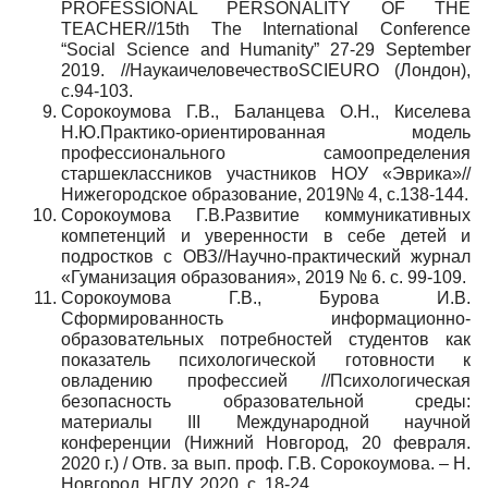
PROFESSIONAL PERSONALITY OF THE
TEACHER//15th The International Conference
“Social Science and Humanity” 27-29 September
2019. //НаукаичеловечествоSCIEURO (Лондон),
с.94-103.
Сорокоумова Г.В., Баланцева О.Н., Киселева
Н.Ю.Практико-ориентированная модель
профессионального самоопределения
старшеклассников участников НОУ «Эврика»//
Нижегородское образование, 2019№ 4, с.138-144.
Сорокоумова Г.В.Развитие коммуникативных
компетенций и уверенности в себе детей и
подростков с ОВЗ//Научно-практический журнал
«Гуманизация образования», 2019 № 6. с. 99-109.
Сорокоумова Г.В., Бурова И.В.
Сформированность информационно-
образовательных потребностей студентов как
показатель психологической готовности к
овладению профессией //Психологическая
безопасность образовательной среды:
материалы III Международной научной
конференции (Нижний Новгород, 20 февраля.
2020 г.) / Отв. за вып. проф. Г.В. Сорокоумова. – Н.
Новгород. НГЛУ. 2020. с. 18-24.