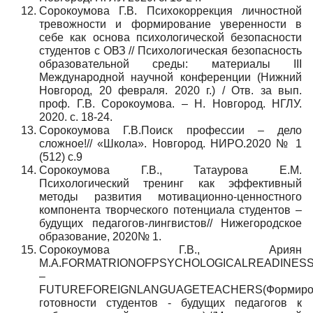
Сорокоумова Г.В. Психокоррекция личностной
тревожности и формирование уверенности в
себе как основа психологической безопасности
студентов с ОВЗ // Психологическая безопасность
образовательной среды: материалы III
Международной научной конференции (Нижний
Новгород, 20 февраля. 2020 г.) / Отв. за вып.
проф. Г.В. Сорокоумова. – Н. Новгород. НГЛУ.
2020. с. 18-24.
Сорокоумова Г.В.Поиск профессии – дело
сложное!// «Школа». Новгород. НИРО.2020 № 1
(512) с.9
Сорокоумова Г.В., Татаурова Е.М.
Психологический тренинг как эффективный
методы развития мотивационно-ценностного
компонента творческого потенциала студентов –
будущих педагогов-лингвистов// Нижегородское
образование, 2020№ 1.
Сорокоумова Г.В., Ариян
М.А.FORMATRIONOFPSYCHOLOGICALREADINE
–
FUTUREFOREIGNLANGUAGETEACHERS(Формирова
готовности студентов - будущих педагогов к