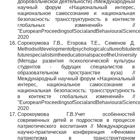
добровольческой деятельности) //Международный
научный форум «Национальный интерес,
национальное самосознание и национальная
безопасность: трансструктурность в контексте
глобальных изменений» //
"EuropeanProceedingsofSocialandBehaviouralScience
2020
Сорокоумова Г.В., Егорова Т.Е., Семенов Д.
Methodsofdevelopmentofpsychologicalcultureofstudent
futurespecialistsintheeducationalspaceoftheUniversity
(Методы развития психологической культуры
студентов - будущих специалистов в
образовательном пространстве вуза) //
Международный научный форум «Национальный
интерес, национальное самосознание и
национальная безопасность: трансструктурность
в контексте глобальных изменений» //
"EuropeanProceedingsofSocialandBehaviouralScience
2020
Сорокоумова Г.В.Учет особенностей
современных детей и подростков в процессе
патриотического воспитания // Международная
научно-практическая конференция «Феномен
патриотизма в трансструктурном