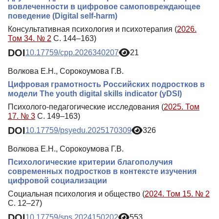
вовлеченности в цифровое самоповреждающее
поведение (Digital self-harm)
Консультативная психология и психотерапия (
2026.
Том 34. № 2
С. 144–163)
DOI
10.17759/cpp.2026340207
21
Волкова Е.Н., Сорокоумова Г.В.
Цифровая грамотность Российских подростков в
модели The youth digital skills indicator (yDSI)
Психолого-педагогические исследования (
2025. Том
17. № 3
С. 149–163)
DOI
10.17759/psyedu.2025170309
326
Волкова Е.Н., Сорокоумова Г.В.
Психологические критерии благополучия
современных подростков в контексте изучения
цифровой социализации
Социальная психология и общество (
2024. Том 15. № 2
С. 12–27)
DOI
10.17759/sps.2024150202
553