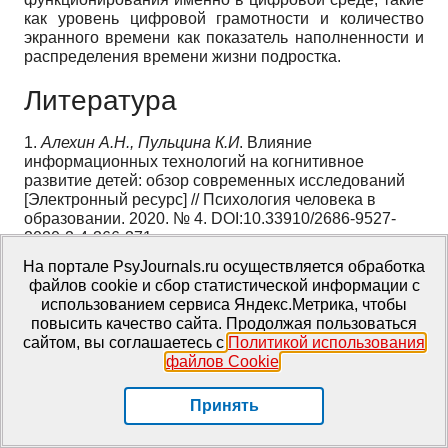
как уровень цифровой грамотности и количество
экранного времени как показатель наполненности и
распределения времени жизни подростка.
Литература
1.
Алехин А.Н., Пульцина К.И
. Влияние
информационных технологий на когнитивное
развитие детей: обзор современных исследований
[Электронный ресурс] // Психология человека в
образовании. 2020. № 4. DOI:10.33910/2686-9527-
2020-2-4-366-371
2.
Антонова Н.А., Ерицян К.Ю., Цветкова Л.А.
На портале PsyJournals.ru осуществляется обработка
Субъективное благополучие подростков и молодежи:
файлов cookie и сбор статистической информации с
концептуализация и измерение // Известия
использованием сервиса Яндекс.Метрика, чтобы
Российского государственного педагогического
повысить качество сайта. Продолжая пользоваться
университета им. А.И. Герцена. 2018. № 187. С. 69–
сайтом, вы соглашаетесь с
Политикой использования
78.
файлов Cookie
.
3.
Арчакова Т.О., Веракса А.Н., Зотова О.Ю.,
Перелыгина Е.Б.
Субъективное благополучие у
Принять
детей: инструменты измерения и возрастная
динамика // Психологическая наука и образование.
2017. Том 22. № 6. С. 68–76.