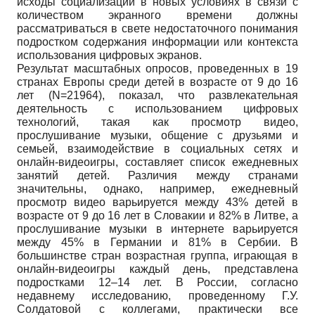
исходы социализации в новых условиях в связи с
количеством экранного времени должны
рассматриваться в свете недостаточного понимания
подростком содержания информации или контекста
использования цифровых экранов.
Результат масштабных опросов, проведенных в 19
странах Европы среди детей в возрасте от 9 до 16
лет (N=21964), показал, что развлекательная
деятельность с использованием цифровых
технологий, такая как просмотр видео,
прослушивание музыки, общение с друзьями и
семьей, взаимодействие в социальных сетях и
онлайн-видеоигры, составляет список ежедневных
занятий детей. Различия между странами
значительны, однако, например, ежедневный
просмотр видео варьируется между 43% детей в
возрасте от 9 до 16 лет в Словакии и 82% в Литве, а
прослушивание музыки в интернете варьируется
между 45% в Германии и 81% в Сербии. В
большинстве стран возрастная группа, играющая в
онлайн-видеоигры каждый день, представлена
подростками 12–14 лет. В России, согласно
недавнему исследованию, проведенному Г.У.
Солдатовой с коллегами, практически все