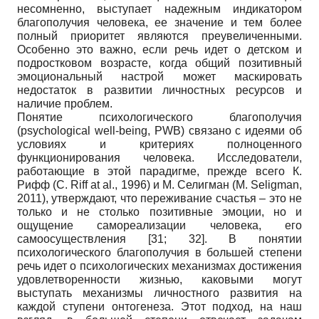
несомненно, выступает надежным индикатором
благополучия человека, ее значение и тем более
полный приоритет являются преувеличенными.
Особенно это важно, если речь идет о детском и
подростковом возрасте, когда общий позитивный
эмоциональный настрой может маскировать
недостаток в развитии личностных ресурсов и
наличие проблем.
Понятие психологического благополучия
(psychological well-being, PWB) связано с идеями об
условиях и критериях полноценного
функционирования человека. Исследователи,
работающие в этой парадигме, прежде всего К.
Рифф (C. Riff at al., 1996) и М. Селигман (M. Seligman,
2011), утверждают, что переживание счастья – это не
только и не столько позитивные эмоции, но и
ощущение самореализации человека, его
самоосуществления
[31; 32]
. В понятии
психологического благополучия в большей степени
речь идет о психологических механизмах достижения
удовлетворенности жизнью, каковыми могут
выступать механизмы личностного развития на
каждой ступени онтогенеза. Этот подход, на наш