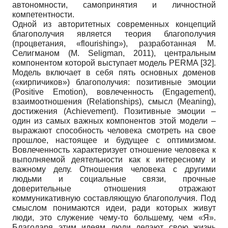
автономности, самопринятия и личностной
компетентности.
Одной из авторитетных современных концепций
благополучия является теория благополучия
(процветания, «flourishing»), разработанная М.
Селигманом (M. Seligman, 2011), центральным
компонентом которой выступает модель PERMA
[32]
.
Модель включает в себя пять основных доменов
(«кирпичиков») благополучия: позитивные эмоции
(Positive Emotion), вовлеченность (Engagement),
взаимоотношения (Relationships), смысл (Meaning),
достижения (Achievement). Позитивные эмоции –
один из самых важных компонентов этой модели –
выражают способность человека смотреть на свое
прошлое, настоящее и будущее с оптимизмом.
Вовлеченность характеризует отношение человека к
выполняемой деятельности как к интересному и
важному делу. Отношения человека с другими
людьми и социальные связи, прочные
доверительные отношения отражают
коммуникативную составляющую благополучия. Под
смыслом понимаются идеи, ради которых живут
люди, это служение чему-то большему, чем «Я».
Благодаря этим идеям люди делают свою жизнь