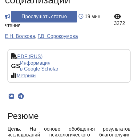
социализации
Прослушать статью
19 мин.
3272
чтения
Е.Н. Волкова
,
Г.В. Сорокоумова
PDF (RUS)
Информация
GS
в Google Scholar
Метрики
Резюме
Цель.
На основе обобщения результатов
исследований психологического благополучия