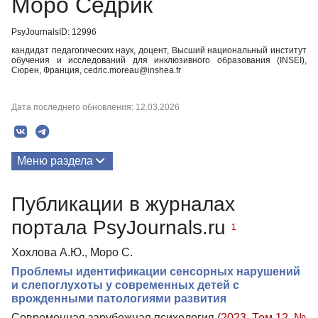
Моро Седрик
PsyJournalsID: 12996
кандидат педагогических наук, доцент, Высший национальный институт
обучения и исследований для инклюзивного образования (INSEI),
Сюрен, Франция, cedric.moreau@inshea.fr
Дата последнего обновления: 12.03.2026
Меню раздела
Публикации
Публикации в журналах
Биография
портала PsyJournals.ru
1
Медиа-материалы
Хохлова А.Ю., Моро С.
Проблемы идентификации сенсорных нарушений
и слепоглухоты у современных детей с
врожденными патологиями развития
Современная зарубежная психология (
2023. Том 12. №