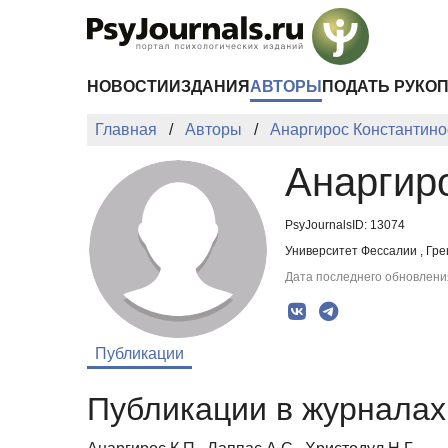
Перейти к основному содержанию
НОВОСТИ
ИЗДАНИЯ
АВТОРЫ
ПОДАТЬ РУКО
Главная
Авторы
Анаргирос Константино
Анаргир
PsyJournalsID: 13074
Университет Фессалии , Гр
Дата последнего обновления
Публикации
Публикации в журналах 