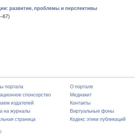
ии: развитие, проблемы и перспективы
–67)
ы портала
О портале
ционное спонсорство
Медиакит
аем издателей
Контакты
а на журналы
Виртуальные фоны
льная страница
Кодекс этики публикаций
6