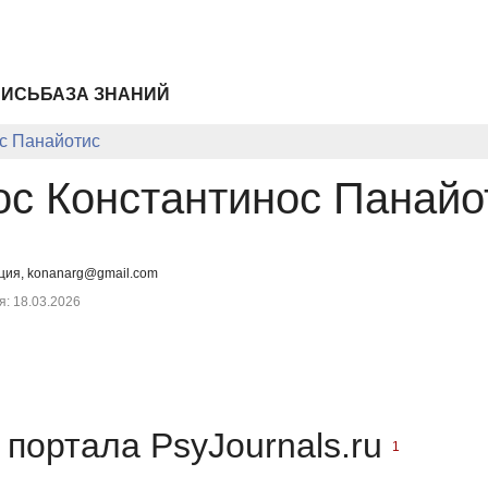
ПИСЬ
БАЗА ЗНАНИЙ
с Панайотис
ос Константинос Панайо
еция, konanarg@gmail.com
: 18.03.2026
портала PsyJournals.ru
1