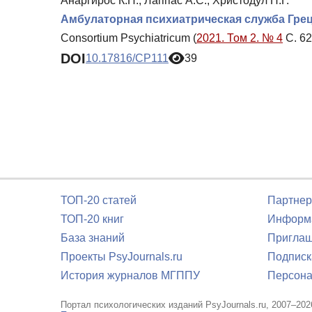
Анаргирос К.П., Лаппас А.С., Христодул Н.Г.
Амбулаторная психиатрическая служба Грец
Consortium Psychiatricum (
2021. Том 2. № 4
С. 62
DOI
10.17816/CP111
39
ТОП-20 статей
Партнер
ТОП-20 книг
Информа
База знаний
Приглаш
Проекты PsyJournals.ru
Подписк
История журналов МГППУ
Персона
Портал психологических изданий PsyJournals.ru, 2007–202