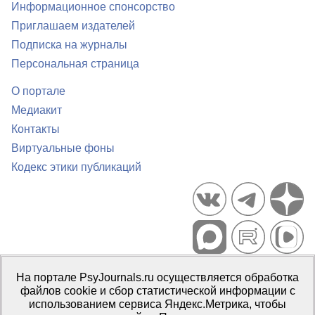
Информационное спонсорство
Приглашаем издателей
Подписка на журналы
Персональная страница
О портале
Медиакит
Контакты
Виртуальные фоны
Кодекс этики публикаций
Портал психологических изданий PsyJournals.ru, 2007–2026
На портале PsyJournals.ru осуществляется обработка
Правила использования материалов
файлов cookie и сбор статистической информации с
Свидетельство регистрации СМИ
Эл № ФС77-66447 от 14 июля
использованием сервиса Яндекс.Метрика, чтобы
2016 г.