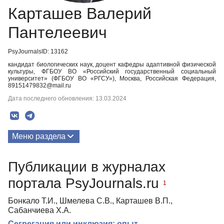
Карташев Валерий
Пантелеевич
PsyJournalsID: 13162
кандидат биологических наук, доцент кафедры адаптивной физической
культуры, ФГБОУ ВО «Российский государственный социальный
университет» (ФГБОУ ВО «РГСУ»), Москва, Российская Федерация,
89151479832@mail.ru
Дата последнего обновления: 13.03.2024
Меню раздела
Публикации
Публикации в журналах
портала PsyJournals.ru
1
Бонкало Т.И., Шмелева С.В., Карташев В.П.,
Сабанчиева Х.А.
Сегрегация или инклюзия: опыт