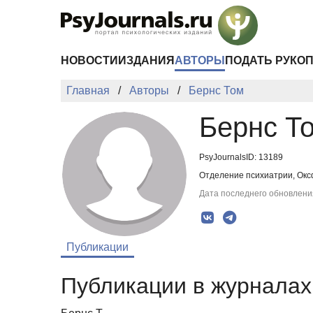
Перейти к основному содержанию
НОВОСТИ
ИЗДАНИЯ
АВТОРЫ
ПОДАТЬ РУКО
Главная
Авторы
Бернс Том
Бернс Т
PsyJournalsID: 13189
Отделение психиатрии, Оксф
Дата последнего обновления
Публикации
Публикации в журналах 