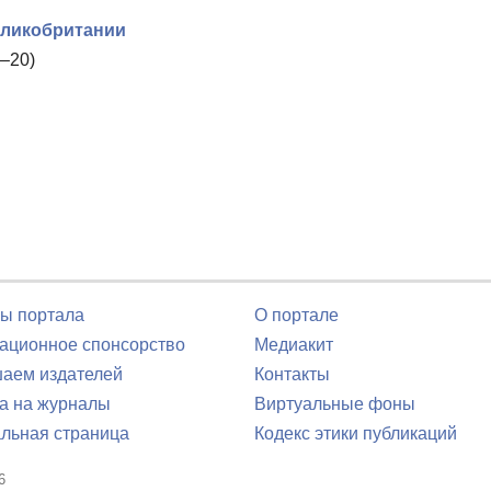
еликобритании
–20)
ы портала
О портале
ционное спонсорство
Медиакит
аем издателей
Контакты
а на журналы
Виртуальные фоны
льная страница
Кодекс этики публикаций
6