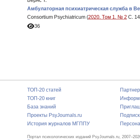
Бернс Т.
Амбулаторная психиатрическая служба в В
Consortium Psychiatricum (
2020. Том 1. № 2
С. 14
36
ТОП-20 статей
Партнер
ТОП-20 книг
Информа
База знаний
Приглаш
Проекты PsyJournals.ru
Подписк
История журналов МГППУ
Персона
Портал психологических изданий PsyJournals.ru, 2007–202