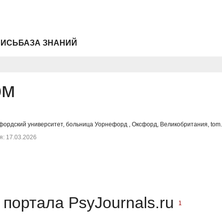
ПИСЬ
БАЗА ЗНАНИЙ
ом
ордский университет, больница Уорнефорд , Оксфорд, Великобритания, tom.
: 17.03.2026
портала PsyJournals.ru
1