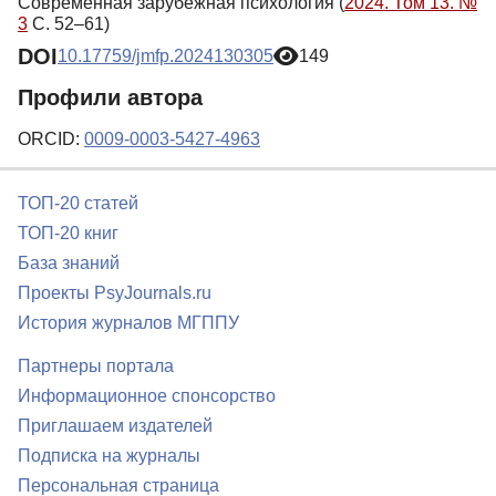
Современная зарубежная психология (
2024. Том 13. №
3
С. 52–61)
DOI
10.17759/jmfp.2024130305
149
Профили автора
ORCID:
0009-0003-5427-4963
ТОП-20 статей
ТОП-20 книг
База знаний
Проекты PsyJournals.ru
История журналов МГППУ
Партнеры портала
Информационное спонсорство
Приглашаем издателей
Подписка на журналы
Персональная страница