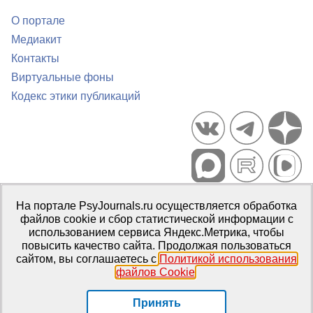
О портале
Медиакит
Контакты
Виртуальные фоны
Кодекс этики публикаций
Портал психологических изданий PsyJournals.ru, 2007–2026
На портале PsyJournals.ru осуществляется обработка
Правила использования материалов
файлов cookie и сбор статистической информации с
Свидетельство регистрации СМИ
Эл № ФС77-66447 от 14 июля
использованием сервиса Яндекс.Метрика, чтобы
2016 г.
повысить качество сайта. Продолжая пользоваться
сайтом, вы соглашаетесь с
Политикой использования
Издатель:
ФГБОУ ВО МГППУ
файлов Cookie
.
Репозиторий открытого доступа
Принять