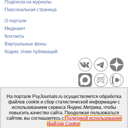
Подписка на журналы
Персональная страница
О портале
Медиакит
Контакты
Виртуальные фоны
Кодекс этики публикаций
Портал психологических изданий PsyJournals.ru, 2007–2026
На портале PsyJournals.ru осуществляется обработка
Правила использования материалов
файлов cookie и сбор статистической информации с
Свидетельство регистрации СМИ
Эл № ФС77-66447 от 14 июля
использованием сервиса Яндекс.Метрика, чтобы
2016 г.
повысить качество сайта. Продолжая пользоваться
сайтом, вы соглашаетесь с
Политикой использования
Издатель:
ФГБОУ ВО МГППУ
файлов Cookie
.