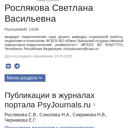
Рослякова Светлана
Васильевна
PsyJournalsID: 13235
кандидат педагогических наук, доцент кафедры социальной работы,
педагогики и психологии, ФГБОУ ВО «Южно-Уральский государственный
гуманитарно-педагогический университет» (ФГБОУ ВО ЮУрГГПУ),
Челябинск, Российская Федерация, roslyakovasv@cspu.ru
Дата последнего обновления: 23.05.2025
Меню раздела
Публикации
Публикации в журналах
портала PsyJournals.ru
1
Рослякова С.В., Соколова Н.А., Сиврикова Н.В.,
Черникова Е.Г.
Отношение педагогов к инклюзивному