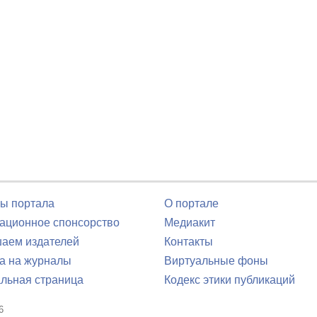
ы портала
О портале
ционное спонсорство
Медиакит
аем издателей
Контакты
а на журналы
Виртуальные фоны
льная страница
Кодекс этики публикаций
6