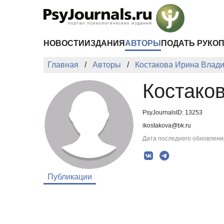
Перейти к основному содержанию
НОВОСТИ
ИЗДАНИЯ
АВТОРЫ
ПОДАТЬ РУКО
Главная
Авторы
Костакова Ирина Влад
Костако
PsyJournalsID: 13253
ikostakova@bk.ru
Дата последнего обновления
Публикации