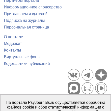
Партнеры портала
Информационное спонсорство
Приглашаем издателей
Подписка на журналы
Персональная страница
О портале
Медиакит
Контакты
Виртуальные фоны
Кодекс этики публикаций
Портал психологических изданий PsyJournals.ru, 2007–2026
На портале PsyJournals.ru осуществляется обработка
Правила использования материалов
файлов cookie и сбор статистической информации с