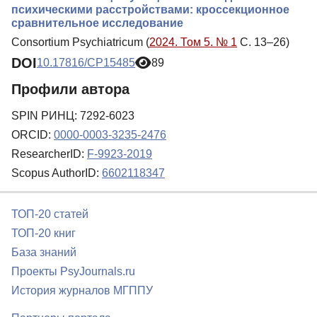
психическими расстройствами: кроссекционное
сравнительное исследование
Consortium Psychiatricum (
2024. Том 5. № 1
С. 13–26)
DOI
10.17816/CP15485
89
Профили автора
SPIN РИНЦ: 7292-6023
ORCID:
0000-0003-3235-2476
ResearcherID:
F-9923-2019
Scopus AuthorID:
6602118347
ТОП-20 статей
ТОП-20 книг
База знаний
Проекты PsyJournals.ru
История журналов МГППУ