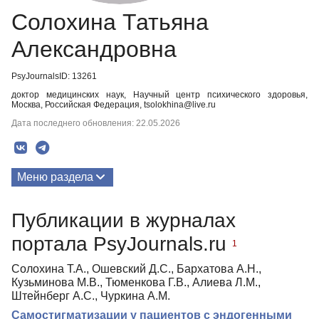
Солохина Татьяна
Александровна
PsyJournalsID: 13261
доктор медицинских наук, Научный центр психического здоровья,
Москва, Российская Федерация, tsolokhina@live.ru
Дата последнего обновления: 22.05.2026
Меню раздела
Публикации
Публикации в журналах
портала PsyJournals.ru
1
Солохина Т.А., Ошевский Д.С., Бархатова А.Н.,
Кузьминова М.В., Тюменкова Г.В., Алиева Л.М.,
Штейнберг А.С., Чуркина А.М.
Самостигматизации у пациентов с эндогенными