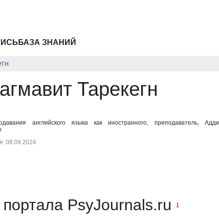
ПИСЬ
БАЗА ЗНАНИЙ
егн
агмавит Тарекегн
давания английского языка как иностранного, преподаватель, Адди
m
: 08.04.2024
портала PsyJournals.ru
1