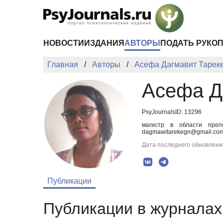
Перейти к основному содержанию
НОВОСТИ
ИЗДАНИЯ
АВТОРЫ
ПОДАТЬ РУКО
Главная
Авторы
Асефа Дагмавит Тарек
Асефа Д
PsyJournalsID: 13296
магистр в области препо
dagmawitarekegn@gmail.co
Дата последнего обновления
Публикации
Публикации в журналах 