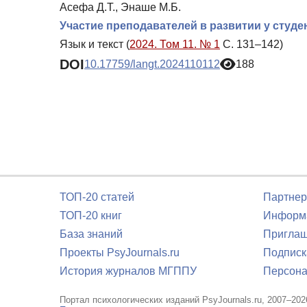
Асефа Д.Т., Энаше М.Б.
Участие преподавателей в развитии у студ
Язык и текст (
2024. Том 11. № 1
С. 131–142)
DOI
10.17759/langt.2024110112
188
ТОП-20 статей
Партнер
ТОП-20 книг
Информа
База знаний
Приглаш
Проекты PsyJournals.ru
Подписк
История журналов МГППУ
Персона
Портал психологических изданий PsyJournals.ru, 2007–202