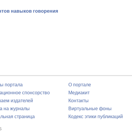
ентов навыков говорения
ы портала
О портале
ционное спонсорство
Медиакит
аем издателей
Контакты
а на журналы
Виртуальные фоны
льная страница
Кодекс этики публикаций
6