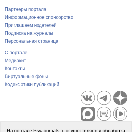
Партнеры портала
Информационное спонсорство
Приглашаем издателей
Подписка на журналы
Персональная страница
О портале
Медиакит
Контакты
Виртуальные фоны
Кодекс этики публикаций
Портал психологических изданий PsyJournals.ru, 2007–2026
На портале PsyJournals.ru осуществляется обработка