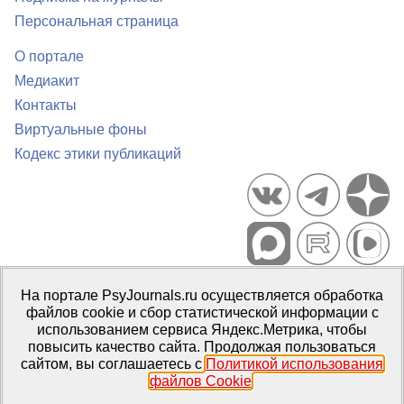
Персональная страница
О портале
Медиакит
Контакты
Виртуальные фоны
Кодекс этики публикаций
Портал психологических изданий PsyJournals.ru, 2007–2026
На портале PsyJournals.ru осуществляется обработка
Правила использования материалов
файлов cookie и сбор статистической информации с
Свидетельство регистрации СМИ
Эл № ФС77-66447 от 14 июля
использованием сервиса Яндекс.Метрика, чтобы
2016 г.
повысить качество сайта. Продолжая пользоваться
сайтом, вы соглашаетесь с
Политикой использования
Издатель:
ФГБОУ ВО МГППУ
файлов Cookie
.
Репозиторий открытого доступа