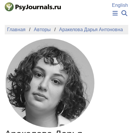
Перейти к основному содержанию
English
НОВОСТИ
Главная
Авторы
Аракелова Дарья Антоновна
ИЗДАНИЯ
АВТОРЫ
ПОДАТЬ РУКОПИСЬ
БАЗА ЗНАНИЙ
КЛЮЧЕВЫЕ СЛОВА
Регистрация
Вход