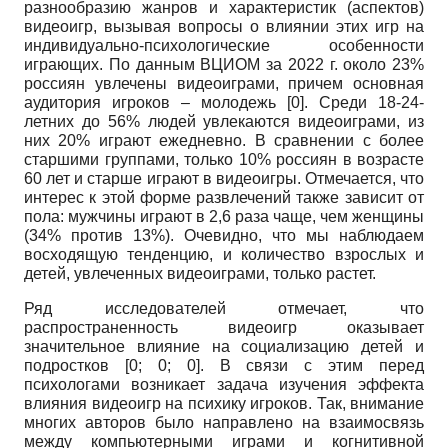
разнообразию жанров и характеристик (аспектов)
видеоигр, вызывая вопросы о влиянии этих игр на
индивидуально-психологические особенности
играющих. По данным ВЦИОМ за 2022 г. около 23%
россиян увлечены видеоиграми, причем основная
аудитория игроков – молодежь [
0
]. Среди 18-24-
летних до 56% людей увлекаются видеоиграми, из
них 20% играют ежедневно. В сравнении с более
старшими группами, только 10% россиян в возрасте
60 лет и старше играют в видеоигры. Отмечается, что
интерес к этой форме развлечений также зависит от
пола: мужчины играют в 2,6 раза чаще, чем женщины
(34% против 13%). Очевидно, что мы наблюдаем
восходящую тенденцию, и количество взрослых и
детей, увлеченных видеоиграми, только растет.
Ряд исследователей отмечает, что
распространенность видеоигр оказывает
значительное влияние на социализацию детей и
подростков [
0
;
0
;
0
]. В связи с этим перед
психологами возникает задача изучения эффекта
влияния видеоигр на психику игроков. Так, внимание
многих авторов было направлено на взаимосвязь
между компьютерными играми и когнитивной