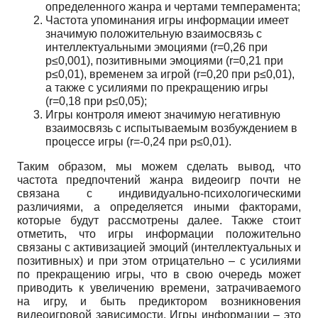
определенного жанра и чертами темперамента;
Частота упоминания игры информации имеет
значимую положительную взаимосвязь с
интеллектуальными эмоциями (
r
=0,26 при
p
≤0,001), позитивными эмоциями (
r
=0,21 при
p
≤0,01), временем за игрой (
r
=0,20 при
p
≤0,01),
а также с усилиями по прекращению игры
(
r
=0,18 при
p
≤0,05);
Игры контроля имеют значимую негативную
взаимосвязь с испытываемым возбуждением в
процессе игры (
r
=-0,24 при
p
≤0,01).
Таким образом, мы можем сделать вывод, что
частота предпочтений жанра видеоигр почти не
связана с индивидуально-психологическими
различиями, а определяется иными факторами,
которые будут рассмотрены далее. Также стоит
отметить, что игры информации положительно
связаны с активизацией эмоций (интеллектуальных и
позитивных) и при этом отрицательно – с усилиями
по прекращению игры, что в свою очередь может
приводить к увеличению времени, затрачиваемого
на игру, и быть предиктором возникновения
видеоигровой зависимости. Игры информации – это