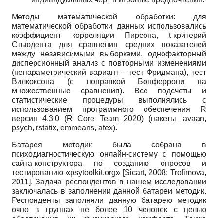
Методы математической обработки: для
математической обработки данных использовались
коэффициент корреляции Пирсона,
t
-критерий
Стьюдента для сравнения средних показателей
между независимыми выборками, однофакторный
дисперсионный анализ с повторными изменениями
(непараметрический вариант – тест Фридмана), тест
Вилкоксона (с поправкой Бонферрони на
множественные сравнения). Все подсчеты и
статистические процедуры выполнялись с
использованием программного обеспечения R
версия 4.3.0 (R Core Team 2020) (пакеты lavaan,
psych, rstatix, emmeans, afex).
Батарея методик была собрана в
психодиагностическую онлайн-систему с помощью
сайта-конструктора по созданию опросов и
тестированию «psytoolkit.org»
[
Sicart, 2008
;
Trofimova,
2011
]
. Задача респондентов в нашем исследовании
заключалась в заполнении данной батареи методик.
Респонденты заполняли данную батарею методик
очно в группах не более 10 человек с целью