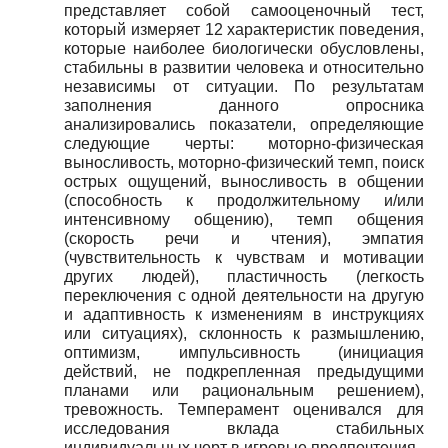
представляет собой самооценочный тест,
который измеряет 12 характеристик поведения,
которые наиболее биологически обусловлены,
стабильны в развитии человека и относительно
независимы от ситуации. По результатам
заполнения данного опросника
анализировались показатели, определяющие
следующие черты: моторно-физическая
выносливость, моторно-физический темп, поиск
острых ощущений, выносливость в общении
(способность к продолжительному и/или
интенсивному общению), темп общения
(скорость речи и чтения), эмпатия
(чувствительность к чувствам и мотивации
других людей), пластичность (легкость
переключения с одной деятельности на другую
и адаптивно
c
ть к изменениям в инструкциях
или ситуациях), склонность к размышлению,
оптимизм, импульсивность (инициация
действий, не подкрепленная предыдущими
планами или рациональным решением),
тревожность. Темперамент оценивался для
исследования вклада стабильных
индивидуальных черт в игровые предпочтения.