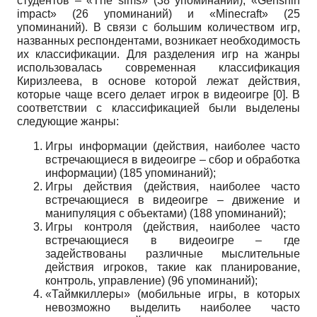
студентов – «
The
sims
» (38 упоминаний), «
Genshin
impact
» (26 упоминаний) и «
Minecraft
» (25
упоминаний). В связи с большим количеством игр,
названных респондентами, возникает необходимость
их классификации. Для разделения игр на жанры
использовалась современная классификация
Киризлеева, в основе которой лежат действия,
которые чаще всего делает игрок в видеоигре [
0
]. В
соответствии с классификацией были выделены
следующие жанры:
Игры информации (действия, наиболее часто
встречающиеся в видеоигре – сбор и обработка
информации) (185 упоминаний);
Игры действия (действия, наиболее часто
встречающиеся в видеоигре – движение и
манипуляция с объектами) (188 упоминаний);
Игры контроля (действия, наиболее часто
встречающиеся в видеоигре – где
задействованы различные мыслительные
действия игроков, такие как планирование,
контроль, управление) (96 упоминаний);
«Таймкиллеры» (мобильные игры, в которых
невозможно выделить наиболее часто