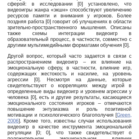
сферой: в исследовании [
0
] установлено, что
видеоигры жанра «экшн» способствуют увеличению
ресурсов памяти и внимания у игроков. Более
поздняя работа [
0
] говорит об улучшениях в области
зрительно-пространственного мышления. Описаны
также схемы интеграции видеоигр в
образовательный процесс, в частности, совместно с
другими мультимедийными форматами обучения [
0
].
Другой вопрос, который часто задается в связи с
распространением видеоигр – их влияние на
эмоциональную сферу, в частности, влияние игр,
содержащих жестокость и насилие, на уровень
агрессии [
0
]. Несмотря на данные, которые
свидетельствуют о корреляциях между игрой в
определенные виды видеоигр и уровнем агрессии у
человека [
0
], есть и другие результаты, касающиеся
эмоционального состояния игроков – отмечаются
повышение энтузиазма и роль позитивной
мотивации и психологического благополучия
[
Green,
2006
]
. Кроме того, известны случаи использования
видеоигр в качестве инструмента эмоциональной
регуляции [
0
;
0
], что также свидетельствует о
положительном эмоциональном влиянии