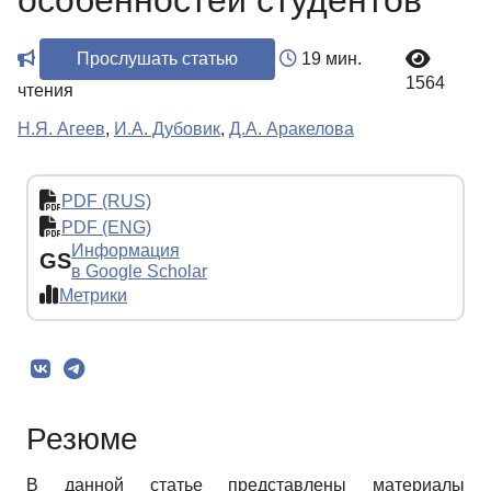
особенностей студентов
Прослушать статью
19 мин.
1564
чтения
Н.Я. Агеев
,
И.А. Дубовик
,
Д.А. Аракелова
PDF (RUS)
PDF (ENG)
Информация
GS
в Google Scholar
Метрики
Резюме
В данной статье представлены материалы