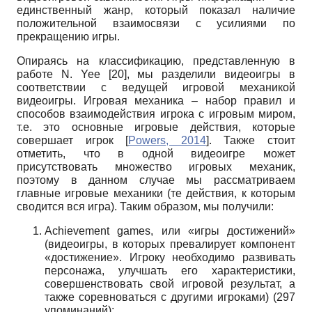
единственный жанр, который показал наличие
положительной взаимосвязи с усилиями по
прекращению игры.
Опираясь на классификацию, представленную в
работе
N
.
Yee
[20]
, мы разделили видеоигры в
соответствии с ведущей игровой механикой
видеоигры. Игровая механика – набор правил и
способов взаимодействия игрока с игровым миром,
т.е. это основные игровые действия, которые
совершает игрок
[
Powers, 2014
]
. Также стоит
отметить, что в одной видеоигре может
присутствовать множество игровых механик,
поэтому в данном случае мы рассматриваем
главные игровые механики (те действия, к которым
сводится вся игра). Таким образом, мы получили:
Achievement
games
, или «игры достижений»
(видеоигры, в которых превалирует компонент
«достижение». Игроку необходимо развивать
персонажа, улучшать его характеристики,
совершенствовать свой игровой результат, а
также соревноваться с другими игроками) (297
упоминаний);