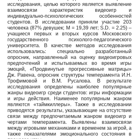
исследования, целью которого является выявление
взаимосвязи характеристик видеоигр и
индивидуально-психологических особенностей
студентов. В исследовании приняли участие 203
человека (87% девушек; М = 19,39 лет; S.D. = 2.25) –
учащиеся первых и вторых курсов Московского
государственного психолого-педагогического
университета. В качестве методов исследования
использовались: специально разработанный
опросник, направленный на оценку видеоигровых
предпочтений и испытываемых во время игры
эмоций, «Продвинутые прогрессивные матрицы»
Дж. Равена, опросник структуры темперамента И.Н.
Трофимовой и В.М. Русалова. В результате
исследования определены наиболее популярные
жанры видеоигр среди студентов: игры информации
и игры действия. Наименее популярным жанром
являются «таймкиллеры». Также в исследовании
приводятся результаты, указывающие на отсутствие
связи между предпочитаемым жанром видеоигр и
чертами темперамента. Выявлены взаимосвязи
между игровыми механиками и временем за игрой, а
также показателями эмоционального состояния в