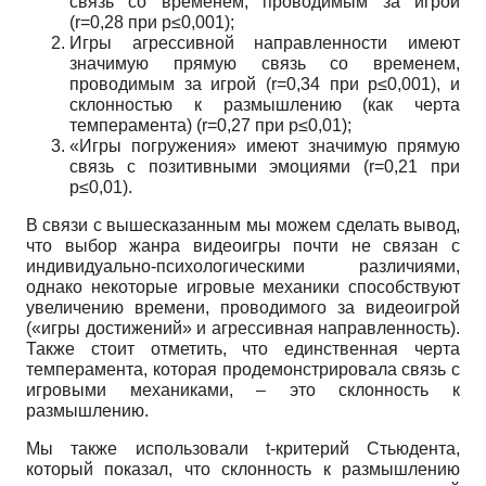
связь со временем, проводимым за игрой
(
r
=0,28 при
p
≤0,001);
Игры агрессивной направленности имеют
значимую прямую связь со временем,
проводимым за игрой (
r
=0,34 при
p
≤0,001), и
склонностью к размышлению (как черта
темперамента) (
r=0
,
27
при
p≤0
,
01)
;
«Игры погружения» имеют значимую прямую
связь с позитивными эмоциями (
r
=0,21 при
p
≤0,01).
В связи с вышесказанным мы можем сделать вывод,
что выбор жанра видеоигры почти не связан с
индивидуально-психологическими различиями,
однако некоторые игровые механики способствуют
увеличению времени, проводимого за видеоигрой
(«игры достижений» и агрессивная направленность).
Также стоит отметить, что единственная черта
темперамента, которая продемонстрировала связь с
игровыми механиками, – это склонность к
размышлению.
Мы также использовали
t
-критерий Стьюдента,
который показал, что склонность к размышлению