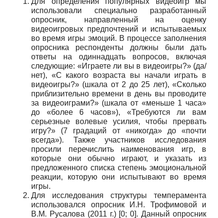
Для определения популярных видеоигр мы
использовали специально разработанный
опросник, направленный на оценку
видеоигровых предпочтений и испытываемых
во время игры эмоций. В процессе заполнения
опросника респонденты должны были дать
ответы на одиннадцать вопросов, включая
следующие: «Играете ли вы в видеоигры?» (да/
нет), «С какого возраста вы начали играть в
видеоигры?» (шкала от 2 до 25 лет), «Сколько
приблизительно времени в день вы проводите
за видеоиграми?» (шкала от «меньше 1 часа»
до «более 6 часов»), «Требуются ли вам
серьезные волевые усилия, чтобы прервать
игру?» (7 градаций от «никогда» до «почти
всегда»). Также участников исследования
просили перечислить наименования игр, в
которые они обычно играют, и указать из
предложенного списка степень эмоциональной
реакции, которую они испытывают во время
игры.
Для исследования структуры темперамента
использовался опросник И.Н. Трофимовой и
В.М. Русалова (2011 г.) [
0
;
0
]. Данный опросник