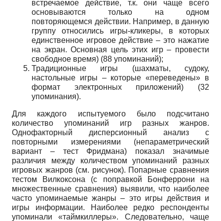
встречаемое действие, т.к. они чаще всего
основываются только на одном
повторяющемся действии. Например, в данную
группу относились игры-кликеры, в которых
единственное игровое действие – это нажатие
на экран. Основная цель этих игр – провести
свободное время) (88 упоминаний);
Традиционные игры (шахматы, судоку,
настольные игры – которые «переведены» в
формат электронных приложений) (32
упоминания).
Для каждого испытуемого было подсчитано
количество упоминаний игр разных жанров.
Однофакторный дисперсионный анализ с
повторными измерениями (непараметрический
вариант – тест Фридмана) показал значимые
различия между количеством упоминаний разных
игровых жанров (см. рисунок). Попарные сравнения
тестом Вилкоксона (с поправкой Бонферрони на
множественные сравнения) выявили, что наиболее
часто упоминаемые жанры – это игры действия и
игры информации. Наиболее редко респонденты
упоминали «таймкиллеры». Следовательно, чаще