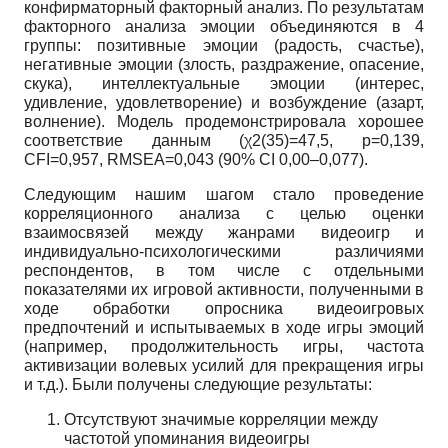
конфирматорный факторный анализ. По результатам
факторного анализа эмоции объединяются в 4
группы: позитивные эмоции (радость, счастье),
негативные эмоции (злость, раздражение, опасение,
скука), интеллектуальные эмоции (интерес,
удивление, удовлетворение) и возбуждение (азарт,
волнение). Модель продемонстрировала хорошее
соответствие данным (χ2(35)=47,5, p=0,139,
CFI=0,957, RMSEA=0,043 (90% CI 0,00–0,077).
Следующим нашим шагом стало проведение
корреляционного анализа с целью оценки
взаимосвязей между жанрами видеоигр и
индивидуально-психологическими различиями
респондентов, в том числе с отдельными
показателями их игровой активности, полученными в
ходе обработки опросника видеоигровых
предпочтений и испытываемых в ходе игры эмоций
(например, продолжительность игры, частота
активизации волевых усилий для прекращения игры
и т.д.). Были получены следующие результаты:
Отсутствуют значимые корреляции между
частотой упоминания видеоигры