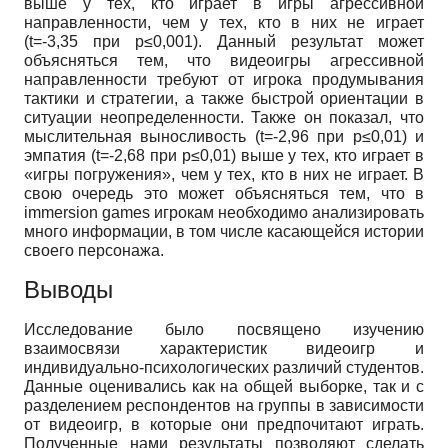
выше у тех, кто играет в игры агрессивной
направленности, чем у тех, кто в них не играет
(
t
=-3,35 при
p
≤0,001). Данный результат может
объясняться тем, что видеоигры агрессивной
направленности требуют от игрока продумывания
тактики и стратегии, а также быстрой ориентации в
ситуации неопределенности. Также он показал, что
мыслительная выносливость (
t
=-2,96 при
p
≤0,01) и
эмпатия (
t
=-2,68 при
p
≤0,01) выше у тех, кто играет в
«игры погружения», чем у тех, кто в них не играет. В
свою очередь это может объясняться тем, что в
immersion
games
игрокам необходимо анализировать
много информации, в том числе касающейся истории
своего персонажа.
Выводы
Исследование было посвящено изучению
взаимосвязи характеристик видеоигр и
индивидуально-психологических различий студентов.
Данные оценивались как на общей выборке, так и с
разделением респондентов на группы в зависимости
от видеоигр, в которые они предпочитают играть.
Полученные нами результаты позволяют сделать