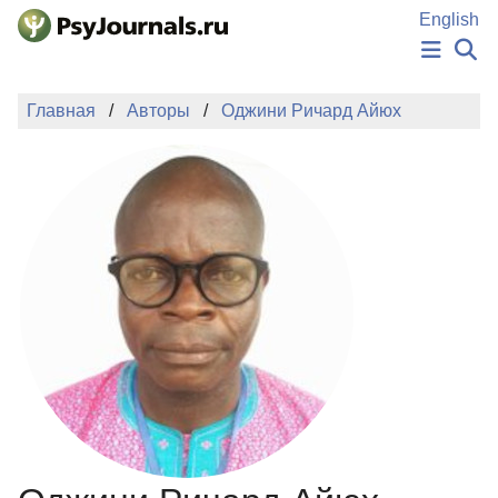
Перейти к основному содержанию
English
НОВОСТИ
Главная
Авторы
Оджини Ричард Айюх
ИЗДАНИЯ
АВТОРЫ
ПОДАТЬ РУКОПИСЬ
БАЗА ЗНАНИЙ
КЛЮЧЕВЫЕ СЛОВА
Регистрация
Вход