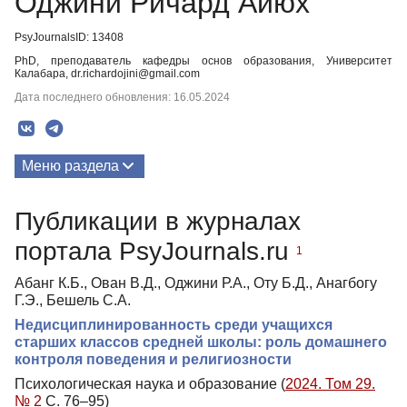
Оджини Ричард Айюх
PsyJournalsID: 13408
PhD, преподаватель кафедры основ образования, Университет
Калабара, dr.richardojini@gmail.com
Дата последнего обновления: 16.05.2024
Меню раздела
Публикации
Публикации в журналах
портала PsyJournals.ru
1
Абанг К.Б., Ован В.Д., Оджини Р.А., Оту Б.Д., Анагбогу
Г.Э., Бешель С.А.
Недисциплинированность среди учащихся
старших классов средней школы: роль домашнего
контроля поведения и религиозности
Психологическая наука и образование (
2024. Том 29.
№ 2
С. 76–95)