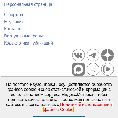
Персональная страница
О портале
Медиакит
Контакты
Виртуальные фоны
Кодекс этики публикаций
Портал психологических изданий PsyJournals.ru, 2007–2026
На портале PsyJournals.ru осуществляется обработка
Правила использования материалов
файлов cookie и сбор статистической информации с
Свидетельство регистрации СМИ
Эл № ФС77-66447 от 14 июля
использованием сервиса Яндекс.Метрика, чтобы
2016 г.
повысить качество сайта. Продолжая пользоваться
сайтом, вы соглашаетесь с
Политикой использования
Издатель:
ФГБОУ ВО МГППУ
файлов Cookie
.
Репозиторий открытого доступа