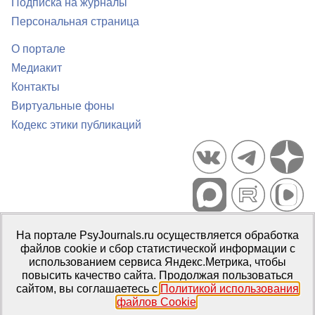
Подписка на журналы
Персональная страница
О портале
Медиакит
Контакты
Виртуальные фоны
Кодекс этики публикаций
Портал психологических изданий PsyJournals.ru, 2007–2026
На портале PsyJournals.ru осуществляется обработка
Правила использования материалов
файлов cookie и сбор статистической информации с
Свидетельство регистрации СМИ
Эл № ФС77-66447 от 14 июля
использованием сервиса Яндекс.Метрика, чтобы
2016 г.
повысить качество сайта. Продолжая пользоваться
сайтом, вы соглашаетесь с
Политикой использования
Издатель:
ФГБОУ ВО МГППУ
файлов Cookie
.