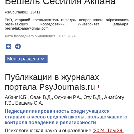
Бешель Сесилия Акпана
PsyJournalsID: 13411
PhD, старший преподаватель кафедры непрерывного образования/
развивающих исследований, Университет Калабара,
beshelakpana@gmail.com
Дата последнего обновления: 16.05.2024
Меню раздела
Публикации
Публикации в журналах
портала PsyJournals.ru
1
Абанг К.Б., Ован В.Д., Оджини Р.А., Оту Б.Д., Анагбогу
Г.Э., Бешель С.А.
Недисциплинированность среди учащихся
старших классов средней школы: роль домашнего
контроля поведения и религиозности
Психологическая наука и образование (
2024. Том 29.