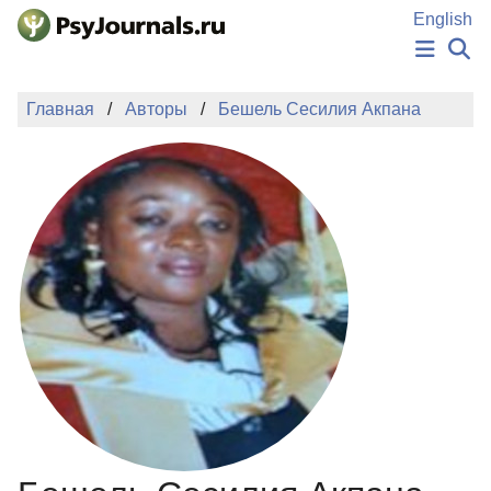
Перейти к основному содержанию
English
НОВОСТИ
Главная
Авторы
Бешель Сесилия Акпана
ИЗДАНИЯ
АВТОРЫ
ПОДАТЬ РУКОПИСЬ
БАЗА ЗНАНИЙ
КЛЮЧЕВЫЕ СЛОВА
Регистрация
Вход