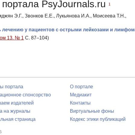
портала PsyJournals.ru
1
джян Э.Г., Звонков Е.Е., Лукьянова И.А., Моисеева Т.Н.,
ь лечению у пациентов с острыми лейкозами и лимфо
Том 13. № 1
С. 87–104)
ы портала
О портале
ционное спонсорство
Медиакит
аем издателей
Контакты
а на журналы
Виртуальные фоны
льная страница
Кодекс этики публикаций
6