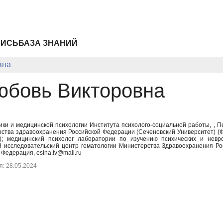
ПИСЬ
БАЗА ЗНАНИЙ
вна
юбовь Викторовна
ики и медицинской психологии Института психолого-социальной работы, , 
рства здравоохранения Российской Федерации (Сеченовский Университет) 
)); медицинский психолог лаборатории по изучению психических и невр
 исследовательский центр гематологии Министерства Здравоохранения Р
 Федерация, esina.lv@mail.ru
: 28.05.2024