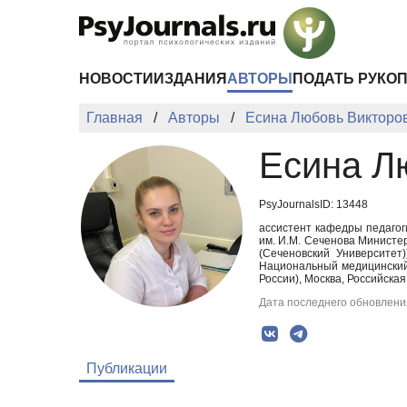
Перейти к основному содержанию
НОВОСТИ
ИЗДАНИЯ
АВТОРЫ
ПОДАТЬ РУКО
Главная
Авторы
Есина Любовь Викторо
Есина Л
PsyJournalsID: 13448
ассистент кафедры педагог
им. И.М. Сеченова Министе
(Сеченовский Университет
Национальный медицинский
России), Москва, Российская
Дата последнего обновления
Публикации