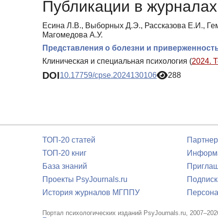
Публикации в журналах 
Есина Л.В., Выборных Д.Э., Рассказова Е.И., Гем
Магомедова А.У.
Представления о болезни и приверженност
Клиническая и специальная психология (
2024. 
DOI
10.17759/cpse.2024130106
288
ТОП-20 статей
Партнер
ТОП-20 книг
Информа
База знаний
Приглаш
Проекты PsyJournals.ru
Подписк
История журналов МГППУ
Персона
Портал психологических изданий PsyJournals.ru, 2007–202