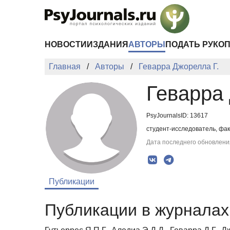
Перейти к основному содержанию
НОВОСТИ
ИЗДАНИЯ
АВТОРЫ
ПОДАТЬ РУКО
Главная
Авторы
Геварра Джорелла Г.
Геварра 
PsyJournalsID: 13617
студент-исследователь, фа
Дата последнего обновления
Публикации
Публикации в журналах 