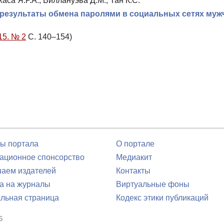
жаса Я.Р.А., Виллануэва Д.М., Тан К.С.
 результаты обмена паролями в социальных сетях му
15. № 2
С. 140–154)
ы портала
О портале
ционное спонсорство
Медиакит
аем издателей
Контакты
а на журналы
Виртуальные фоны
льная страница
Кодекс этики публикаций
6