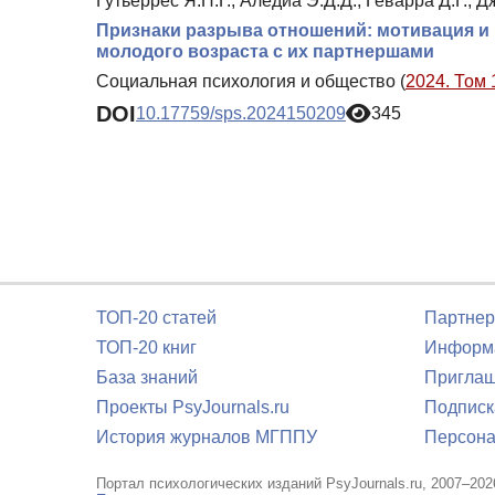
Гутьеррес Я.П.Г., Аледиа Э.Д.Д., Геварра Д.Г., Д
Признаки разрыва отношений: мотивация и
молодого возраста с их партнершами
Социальная психология и общество (
2024. Том 
DOI
10.17759/sps.2024150209
345
ТОП-20 статей
Партнер
ТОП-20 книг
Информа
База знаний
Приглаш
Проекты PsyJournals.ru
Подписк
История журналов МГППУ
Персона
Портал психологических изданий PsyJournals.ru, 2007–202