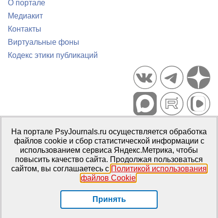
О портале
Медиакит
Контакты
Виртуальные фоны
Кодекс этики публикаций
Портал психологических изданий PsyJournals.ru, 2007–2026
На портале PsyJournals.ru осуществляется обработка
Правила использования материалов
файлов cookie и сбор статистической информации с
Свидетельство регистрации СМИ
Эл № ФС77-66447 от 14 июля
использованием сервиса Яндекс.Метрика, чтобы
2016 г.
повысить качество сайта. Продолжая пользоваться
сайтом, вы соглашаетесь с
Политикой использования
Издатель:
ФГБОУ ВО МГППУ
файлов Cookie
.
Репозиторий открытого доступа
Принять