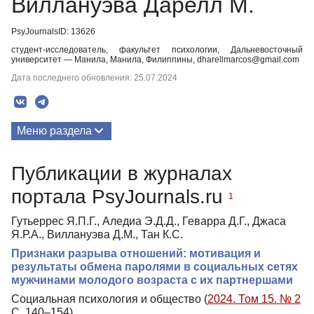
Виллануэва Дарелл М.
PsyJournalsID: 13626
студент-исследователь, факультет психологии, Дальневосточный
университет — Манила, Манила, Филиппины, dharellmarcos@gmail.com
Дата последнего обновления: 25.07.2024
Меню раздела
Публикации
Публикации в журналах
портала PsyJournals.ru
1
Гутьеррес Я.П.Г., Аледиа Э.Д.Д., Геварра Д.Г., Джаса
Я.Р.А., Виллануэва Д.М., Тан К.С.
Признаки разрыва отношений: мотивация и
результаты обмена паролями в социальных сетях
мужчинами молодого возраста с их партнершами
Социальная психология и общество (
2024. Том 15. № 2
С. 140–154)