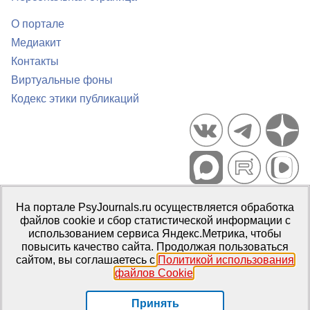
О портале
Медиакит
Контакты
Виртуальные фоны
Кодекс этики публикаций
Портал психологических изданий PsyJournals.ru, 2007–2026
На портале PsyJournals.ru осуществляется обработка
Правила использования материалов
файлов cookie и сбор статистической информации с
Свидетельство регистрации СМИ
Эл № ФС77-66447 от 14 июля
использованием сервиса Яндекс.Метрика, чтобы
2016 г.
повысить качество сайта. Продолжая пользоваться
сайтом, вы соглашаетесь с
Политикой использования
Издатель:
ФГБОУ ВО МГППУ
файлов Cookie
.
Репозиторий открытого доступа
Принять