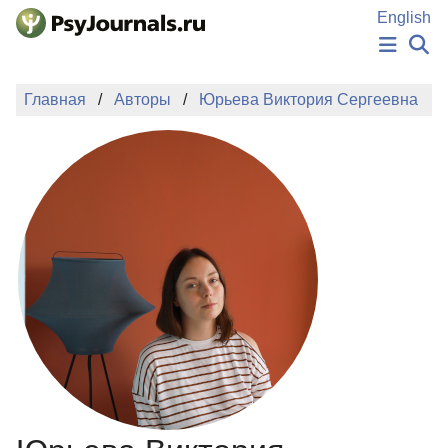
Перейти к основному содержанию
English
НОВОСТИ
Главная
Авторы
Юрьева Виктория Сергеевна
ИЗДАНИЯ
АВТОРЫ
ПОДАТЬ РУКОПИСЬ
БАЗА ЗНАНИЙ
КЛЮЧЕВЫЕ СЛОВА
Регистрация
Вход