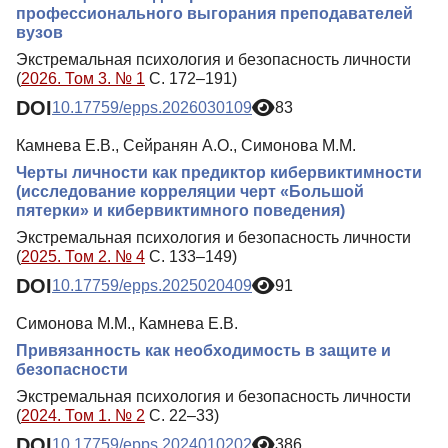
профессионального выгорания преподавателей
вузов
Экстремальная психология и безопасность личности
(
2026. Том 3. № 1
С. 172–191)
DOI
10.17759/epps.2026030109
83
Камнева Е.В., Сейранян А.О., Симонова М.М.
Черты личности как предиктор кибервиктимности
(исследование корреляции черт «Большой
пятерки» и кибервиктимного поведения)
Экстремальная психология и безопасность личности
(
2025. Том 2. № 4
С. 133–149)
DOI
10.17759/epps.2025020409
91
Симонова М.М., Камнева Е.В.
Привязанность как необходимость в защите и
безопасности
Экстремальная психология и безопасность личности
(
2024. Том 1. № 2
С. 22–33)
DOI
10.17759/epps.2024010202
386