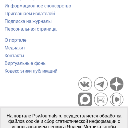
Информационное спонсорство
Приглашаем издателей
Подписка на журналы
Персональная страница
О портале
Медиакит
Контакты
Виртуальные фоны
Кодекс этики публикаций
Портал психологических изданий PsyJournals.ru, 2007–2026
На портале PsyJournals.ru осуществляется обработка
Правила использования материалов
файлов cookie и сбор статистической информации с
Свидетельство регистрации СМИ
Эл № ФС77-66447 от 14 июля
использованием сервиса Яндекс.Метрика, чтобы