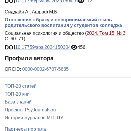
DOI
10.17759/psylaw.2025150416
112
Сиддайя А., Ашраф М.Б.
Отношение к браку и воспринимаемый стиль
родительского воспитания у студентов колледжа
Социальная психология и общество (
2024. Том 15. № 3
С. 60–71)
DOI
10.17759/sps.2024150304
456
Профили автора
ORCID:
0000-0002-6707-5635
ТОП-20 статей
ТОП-20 книг
База знаний
Проекты PsyJournals.ru
История журналов МГППУ
Партнеры портала