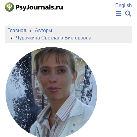
Перейти к основному содержанию
English
НОВОСТИ
Главная
Авторы
ИЗДАНИЯ
Чурочкина Светлана Викторовна
АВТОРЫ
ПОДАТЬ РУКОПИСЬ
БАЗА ЗНАНИЙ
КЛЮЧЕВЫЕ СЛОВА
Регистрация
Вход