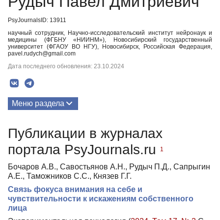
Рудыч Павел Дмитриевич
PsyJournalsID: 13911
научный сотрудник, Научно-исследовательский институт нейронаук и
медицины (ФГБНУ «НИИНМ»), Новосибирский государственный
университет (ФГАОУ ВО НГУ), Новосибирск, Российская Федерация,
pavel.rudych@gmail.com
Дата последнего обновления: 23.10.2024
Меню раздела
Публикации
Публикации в журналах
портала PsyJournals.ru
1
Бочаров А.В., Савостьянов А.Н., Рудыч П.Д., Сапрыгин
А.Е., Таможников С.С., Князев Г.Г.
Связь фокуса внимания на себе и
чувствительности к искажениям собственного
лица