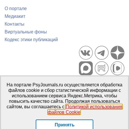
О портале
Медиакит
Контакты
Виртуальные фоны
Кодекс этики публикаций
Портал психологических изданий PsyJournals.ru, 2007–2026
На портале PsyJournals.ru осуществляется обработка
Правила использования материалов
файлов cookie и сбор статистической информации с
Свидетельство регистрации СМИ
Эл № ФС77-66447 от 14 июля
использованием сервиса Яндекс.Метрика, чтобы
2016 г.
повысить качество сайта. Продолжая пользоваться
сайтом, вы соглашаетесь с
Политикой использования
Издатель:
ФГБОУ ВО МГППУ
файлов Cookie
.
Репозиторий открытого доступа
Принять