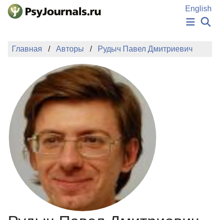
Перейти к основному содержанию
English
НОВОСТИ
Главная
Авторы
Рудыч Павел Дмитриевич
ИЗДАНИЯ
АВТОРЫ
ПОДАТЬ РУКОПИСЬ
БАЗА ЗНАНИЙ
КЛЮЧЕВЫЕ СЛОВА
Регистрация
Вход