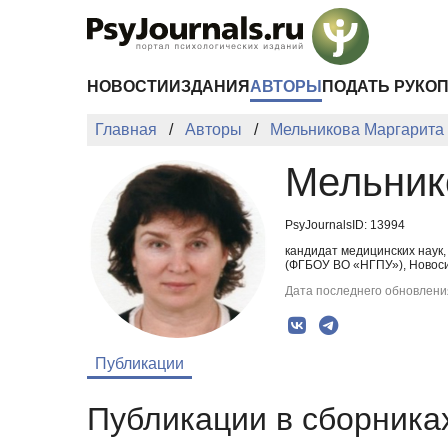
Перейти к основному содержанию
НОВОСТИ
ИЗДАНИЯ
АВТОРЫ
ПОДАТЬ РУКО
Главная
Авторы
Мельникова Маргарита
Мельник
PsyJournalsID: 13994
кандидат медицинских наук
(ФГБОУ ВО «НГПУ»), Новоси
Дата последнего обновления
Публикации
Публикации в сборниках