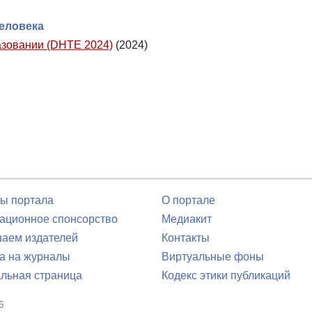
еловека
азовании (DHTE 2024)
(2024)
ы портала
О портале
ционное спонсорство
Медиакит
аем издателей
Контакты
а на журналы
Виртуальные фоны
льная страница
Кодекс этики публикаций
6