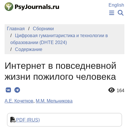
Перейти к основному содержанию
English
НОВОСТИ
Главная
Сборники
ИЗДАНИЯ
Цифровая гуманитаристика и технологии в
АВТОРЫ
образовании (DHTE 2024)
ПОДАТЬ РУКОПИСЬ
Содержание
БАЗА ЗНАНИЙ
КЛЮЧЕВЫЕ СЛОВА
Интернет в повседневной
Регистрация
Вход
жизни пожилого человека
164
А.Е. Кочетков
,
М.М. Мельникова
PDF (RUS)