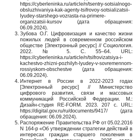
https
://
cyberleninka
.
ru
/
article
/
n
/
tsentry
-
sotsialnogo
-
obsluzhivaniya
-
kak
-
agenty
-
tsifrovoy
-
sotsializatsii
-
lyudey
-
starshego
-
vozrasta
-
na
-
primere
-
organizatsii
-
kursov
(дата обращения:
06.09.2024).
Зубова О.Г. Цифровизация и качество жизни
пожилых людей в современном российском
обществе [Электронный ресурс] // Социология.
2022. № 5. С. 55–64.
URL
:
https
://
cyberleninka
.
ru
/
article
/
n
/
tsifrovizatsiya
-
i
-
kachestvo
-
zhizni
-
pozhilyh
-
lyudey
-
v
-
sovremennom
-
rossiyskom
-
obschestve
(дата обращения:
06.09.2024).
Интернет в России в 2022-2023 годах
[Электронный ресурс] // Министерство
цифрового развития, связи и массовых
коммуникаций Российской Федерации. М.:
Дизайн-студия RE-FORM. 2023. 207 с.
URL
:
https://digital.gov.ru/ru/documents/9417/ (дата
обращения: 06.09.2024).
Распоряжение Правительства РФ от 05.02.2016
N 164-р «Об утверждении стратегии действий в
интересах граждан старшего поколения в