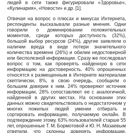
людей в сети также фигурировали «Здоровье»,
«Кулинария», «Новости» и др. [1].
Отвечая на вопрос о плюсах и минусах Интернета,
респонденты высказывали разные мнения. Одни
говорили о доминировании положительных
моментов, среди которых доступность (32%),
большой выбор ресурсов (24%), другие заявляли о
наличии вреда в виде потери значительного
количества времени (26%) и обилии недостоверной
или бесполезной информации. Сразу же последовал
вопрос о том, как проверять найденную в сети
информацию на достоверность. 40% опрошенных
относятся к размещенным в Интернете материалам
скептически, 8%, в свою очередь, сообщили о
большем доверии к ним. 24% проверяют источник
информации, 28% сопоставляют ее с аналогичной,
найденной в других местах. На основании этих
данных можно свидетельствовать о недостаточном у
многих пожилых людей умении отбирать и
сортировать информацию, получаемую онлайн. В
подтверждение этому, 63% пользователей старше 55
лет, опрошенные Т. М. Бормотовой и Ю. Н. Мазаевым
ответили, что склонны доверять информации,