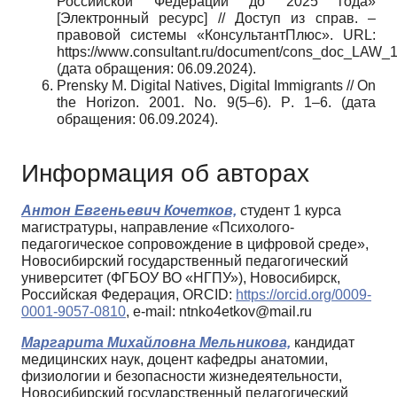
Российской Федерации до 2025 года»
[Электронный ресурс] // Доступ из справ. –
правовой системы «КонсультантПлюс».
URL
:
https
://
www
.
consultant
.
ru
/
document
/
cons
_
doc
_
LAW
_1
(дата обращения: 06.09.2024).
Prensky M.
Digital Natives, Digital Immigrants // On
the Horizon.
2001.
No
. 9(5–6).
P
. 1–6. (дата
обращения: 06.09.2024).
Информация об авторах
Антон Евгеньевич Кочетков,
студент 1 курса
магистратуры, направление «Психолого-
педагогическое сопровождение в цифровой среде»,
Новосибирский государственный педагогический
университет (ФГБОУ ВО «НГПУ»), Новосибирск,
Российская Федерация, ORCID:
https://orcid.org/0009-
0001-9057-0810
, e-mail: ntnko4etkov@mail.ru
Маргарита Михайловна Мельникова,
кандидат
медицинских наук, доцент кафедры анатомии,
физиологии и безопасности жизнедеятельности,
Новосибирский государственный педагогический