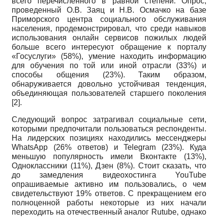
всего перечисленного в равной степени. Опрос,
проведенный О.В. Заяц и Н.В. Осмачко на базе
Приморского центра социального обслуживания
населения, продемонстрировал, что среди навыков
использования онлайн сервисов пожилых людей
больше всего интересуют обращение к порталу
«Госуслуги» (58%), умение находить информацию
для обучения по той или иной отрасли (33%) и
способы общения (23%). Таким образом,
обнаруживается довольно устойчивая тенденция,
объединяющая пользователей старшего поколения
[2].
Следующий вопрос затрагивал социальные сети,
которыми предпочитали пользоваться респонденты.
На лидерских позициях находились мессенджеры
WhatsApp
(26% ответов) и
Telegram
(23%). Куда
меньшую популярность имели Вконтакте (13%),
Одноклассники (11%), Дзен (8%). Стоит сказать, что
до замедления видеохостинга
YouTube
опрашиваемые активно им пользовались, о чем
свидетельствуют 19% ответов. С прекращением его
полноценной работы некоторые из них начали
переходить на отечественный аналог
Rutube
, однако