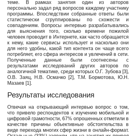
теме. В рамках занятия один из авторов
персонально задал ряд вопросов каждому участнику
программы. Впоследствии собранные ответы были
статистически сгруппированы по схожести и
совпадениям. Вопросы интервью разрабатывались
для выяснения того, сколько времени пожилой
человек проводит в Интернете, как часто обращается
к нему, какие сервисы использует и насколько они
для него удобны, какой тип контента он чаще всего
потребляет, его сфера интересов и увлечений в сети.
Полученные данные были соотнесены с
результатами исследований других авторов по
аналогичной тематике, среди которых О.Г. Зубова [3],
О.В. Заяц, Н.В. Осмачко [2], Т.М. Бормотова, Ю.Н.
Мазаев [1].
Результаты исследования
Отвечая на открывающий интервью вопрос о том,
что привело респондентов к изучению мобильной и
цифровой грамотности, 67% опрошенных отметили в
качестве причины объективные обстоятельства в
виде перехода многих сфер жизни в онлайн-формат.
Остальные (33%) заявили, что на занятия их привел