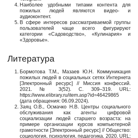
Наиболее удобными типами контента для
пожилых людей являются видео- и
аудиоконтент.
В сфере интересов рассматриваемой группы
пользователей чаще всего фигурируют
категории «Садоводство», «Кулинария» и
«Здоровье».
Литература
Бормотова Т.М., Мазаев Ю.Н. Коммуникация
пожилых людей в социальных сетях Интернета
[Электронный ресурс] // Миссия конфессий.
2021. № 3(52). С. 309–319.
URL
:
https://www.elibrary.ru/item.asp?id=46429865
(дата обращения: 06.09.2024).
Заяц О.В., Осмачко Н.В. Центры социального
обслуживания как агенты цифровой
социализации людей старшего возраста: на
примере организации курсов компьютерной
грамотности [Электронный ресурс] // Общество:
социология, психология, педагогика. 2020.
URL
: