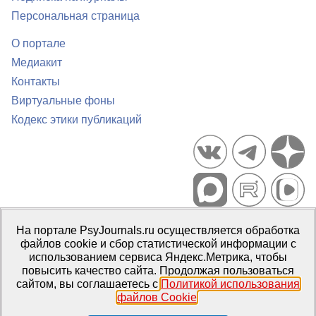
Персональная страница
О портале
Медиакит
Контакты
Виртуальные фоны
Кодекс этики публикаций
Портал психологических изданий PsyJournals.ru, 2007–2026
На портале PsyJournals.ru осуществляется обработка
Правила использования материалов
файлов cookie и сбор статистической информации с
Свидетельство регистрации СМИ
Эл № ФС77-66447 от 14 июля
использованием сервиса Яндекс.Метрика, чтобы
2016 г.
повысить качество сайта. Продолжая пользоваться
сайтом, вы соглашаетесь с
Политикой использования
Издатель:
ФГБОУ ВО МГППУ
файлов Cookie
.
Репозиторий открытого доступа