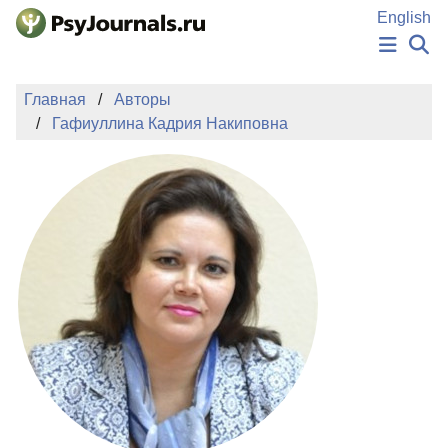
Перейти к основному содержанию
English
НОВОСТИ
Главная
Авторы
ИЗДАНИЯ
Гафиуллина Кадрия Накиповна
АВТОРЫ
ПОДАТЬ РУКОПИСЬ
БАЗА ЗНАНИЙ
КЛЮЧЕВЫЕ СЛОВА
Регистрация
Вход