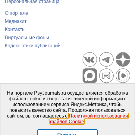
Персональная страница
О портале
Медиакит
Контакты
Виртуальные фоны
Кодекс этики публикаций
Портал психологических изданий PsyJournals.ru, 2007–2026
На портале PsyJournals.ru осуществляется обработка
Правила использования материалов
файлов cookie и сбор статистической информации с
Свидетельство регистрации СМИ
Эл № ФС77-66447 от 14 июля
использованием сервиса Яндекс.Метрика, чтобы
2016 г.
повысить качество сайта. Продолжая пользоваться
сайтом, вы соглашаетесь с
Политикой использования
Издатель:
ФГБОУ ВО МГППУ
файлов Cookie
.
Репозиторий открытого доступа
Принять