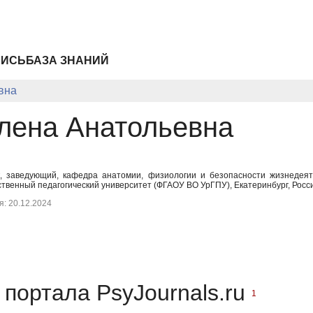
ПИСЬ
БАЗА ЗНАНИЙ
вна
лена Анатольевна
к, заведующий, кафедра анатомии, физиологии и безопасности жизнедеят
ственный педагогический университет (ФГАОУ ВО УрГПУ), Екатеринбург, Росс
: 20.12.2024
портала PsyJournals.ru
1