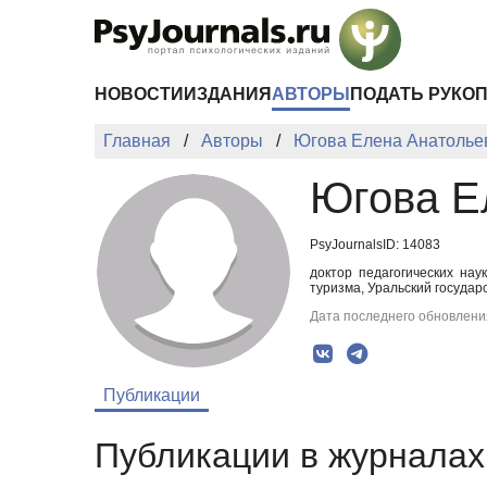
Перейти к основному содержанию
НОВОСТИ
ИЗДАНИЯ
АВТОРЫ
ПОДАТЬ РУКО
Главная
Авторы
Югова Елена Анатолье
Югова Е
PsyJournalsID: 14083
доктор педагогических нау
туризма, Уральский государ
Дата последнего обновления
Публикации
Публикации в журналах 