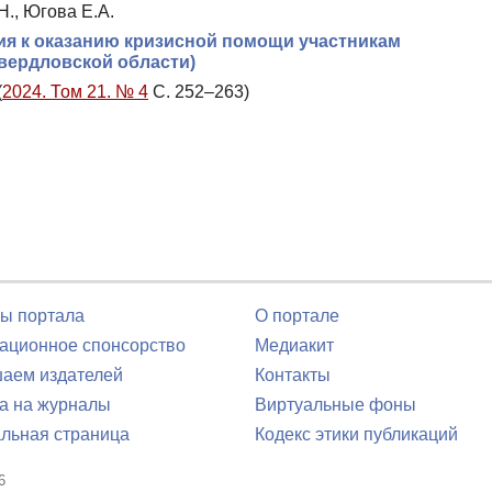
Н., Югова Е.А.
ия к оказанию кризисной помощи участникам
вердловской области)
(
2024. Том 21. № 4
С. 252–263)
ы портала
О портале
ционное спонсорство
Медиакит
аем издателей
Контакты
а на журналы
Виртуальные фоны
льная страница
Кодекс этики публикаций
6