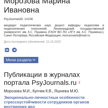
Морозова Марина
Ивановна
PsyJournalsID: 14158
кандидат педагогических наук, доцент кафедры педагогики и
педагогических технологий, Ленинградский государственный
университет им. А.С. Пушкина (ГАОУ ВО ЛО «ЛГУ им. А.С. Пушкина»),
Санкт-Петербург, Российская Федерация, morozovami@mail.ru
Дата последнего обновления: 22.10.2025
Меню раздела
Публикации
Публикации в журналах
портала PsyJournals.ru
2
Морозова М.И., Купчик К.В., Яшнева М.Ю.
Эмоционально-личностные особенности
стрессоустойчивости сотрудников органов
внутренних дел