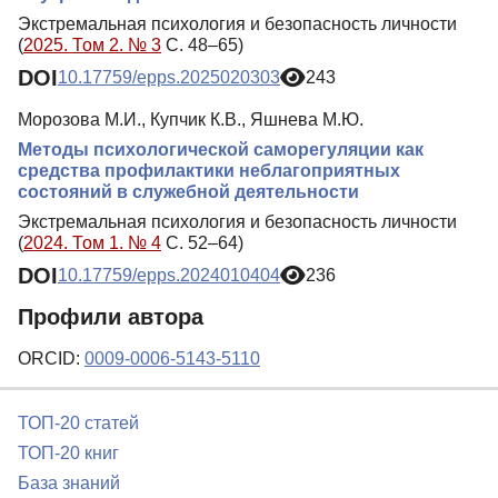
Экстремальная психология и безопасность личности
(
2025. Том 2. № 3
С. 48–65)
DOI
10.17759/epps.2025020303
243
Морозова М.И., Купчик К.В., Яшнева М.Ю.
Методы психологической саморегуляции как
средства профилактики неблагоприятных
состояний в служебной деятельности
Экстремальная психология и безопасность личности
(
2024. Том 1. № 4
С. 52–64)
DOI
10.17759/epps.2024010404
236
Профили автора
ORCID:
0009-0006-5143-5110
ТОП-20 статей
ТОП-20 книг
База знаний