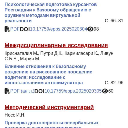
Психологическая подготовка курсантов
Росгвардии к базовому обращению с
оружием методами виртуальной
реальности
С. 66–81
DOI
PDF
10.17759/epps.2025020304
98
Междисциплинарные исследования
Криснаталия М., Путри Д.К., Кармиласари К., Ливун
С.Б.Б., Мария М.
Влияние отношения к безопасному
вождению на рискованное поведение
водителя: исследование с
использованием автосимулятора
С. 82–96
DOI
PDF (англ.)
10.17759/epps.2025020305
60
Методический инструментарий
Носс И.Н.
Проверка достоверности невербальных