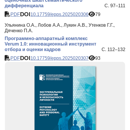
оценочных шкал семантического
дифференциала
С. 97–111
DOI
PDF
10.17759/epps.2025020306
79
Ульянина О.А., Лобов А.А., Лукин А.В., Утенков Г.Г.,
Дяченко П.А.
Программно-аппаратный комплекс
Verum 1.0: инновационный инструмент
отбора и оценки кадров
С. 112–132
DOI
PDF
10.17759/epps.2025020307
93