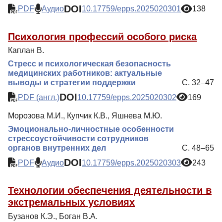
DOI
PDF
Аудио
10.17759/epps.2025020301
138
Психология профессий особого риска
Каплан В.
Стресс и психологическая безопасность
медицинских работников: актуальные
выводы и стратегии поддержки
С. 32–47
DOI
PDF (англ.)
10.17759/epps.2025020302
169
Морозова М.И., Купчик К.В., Яшнева М.Ю.
Эмоционально-личностные особенности
стрессоустойчивости сотрудников
органов внутренних дел
С. 48–65
DOI
PDF
Аудио
10.17759/epps.2025020303
243
Технологии обеспечения деятельности в
экстремальных условиях
Бузанов К.Э., Боган В.А.