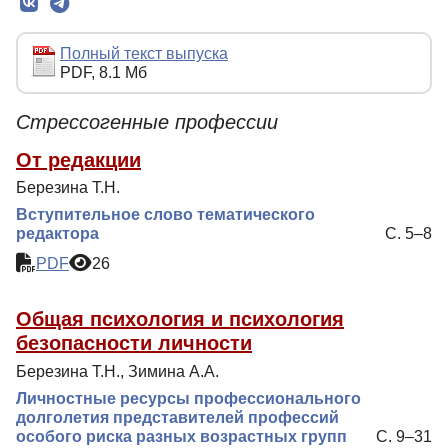
Редколлегия
Редакционная политика
Полный текст выпуска
PDF, 8.1 Мб
Индексирование
Для авторов
Стрессогенные профессии
Рубрики
От редакции
Березина Т.Н.
Контакты
Вступительное слово тематического
редактора
С. 5–8
PDF
26
Общая психология и психология
безопасности личности
Березина Т.Н., Зимина А.А.
Личностные ресурсы профессионального
долголетия представителей профессий
особого риска разных возрастных групп
С. 9–31