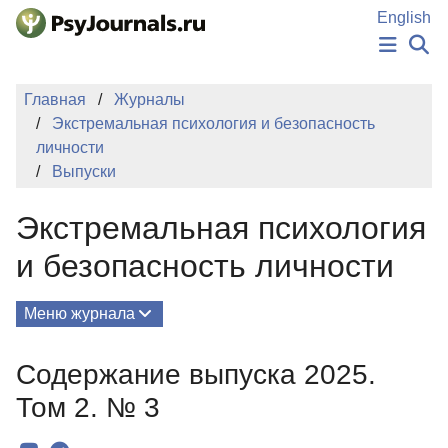
Перейти к основному содержанию
English
НОВОСТИ
Главная
Журналы
ИЗДАНИЯ
Экстремальная психология и безопасность
АВТОРЫ
личности
ПОДАТЬ РУКОПИСЬ
Выпуски
БАЗА ЗНАНИЙ
КЛЮЧЕВЫЕ СЛОВА
Экстремальная психология
Регистрация
Вход
и безопасность личности
Меню журнала
Выпуски
Содержание выпуска 2025.
О Журнале
Том 2. № 3
Миссия