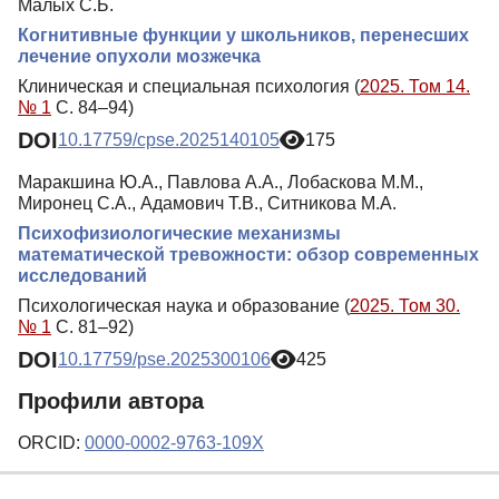
Малых С.Б.
Когнитивные функции у школьников, перенесших
лечение опухоли мозжечка
Клиническая и специальная психология (
2025. Том 14.
№ 1
С. 84–94)
DOI
10.17759/cpse.2025140105
175
Маракшина Ю.А., Павлова А.А., Лобаскова М.М.,
Миронец С.А., Адамович Т.В., Ситникова М.А.
Психофизиологические механизмы
математической тревожности: обзор современных
исследований
Психологическая наука и образование (
2025. Том 30.
№ 1
С. 81–92)
DOI
10.17759/pse.2025300106
425
Профили автора
ORCID:
0000-0002-9763-109X