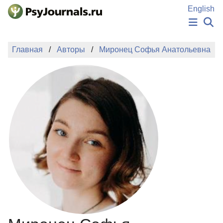
Перейти к основному содержанию
English
НОВОСТИ
Главная
Авторы
Миронец Софья Анатольевна
ИЗДАНИЯ
АВТОРЫ
ПОДАТЬ РУКОПИСЬ
БАЗА ЗНАНИЙ
КЛЮЧЕВЫЕ СЛОВА
Регистрация
Вход