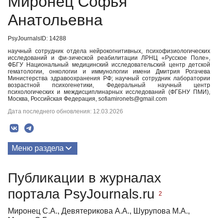
Миронец Софья
Анатольевна
PsyJournalsID: 14288
научный сотрудник отдела нейрокогнитивных, психофизиологических
исследований и фи-зической реабилитации ЛРНЦ «Русское Поле»,
ФБГУ Национальный медицинский исследовательский центр детской
гематологии, онкологии и иммунологии имени Дмитрия Рогачева
Министерства здравоохранения РФ; научный сотрудник лаборатории
возрастной психогенетики, Федеральный научный центр
психологических и междисциплинарных исследований (ФГБНУ ПМИ),
Москва, Российская Федерация, sofiamironets@gmail.com
Дата последнего обновления: 12.03.2026
Меню раздела
Публикации
Публикации в журналах
портала PsyJournals.ru
2
Миронец С.А., Девятерикова А.А., Шурупова М.А.,