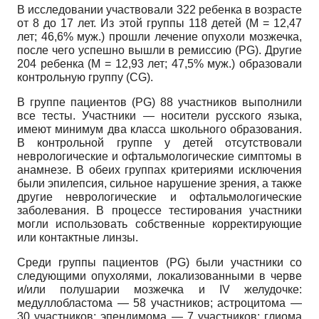
В исследовании участвовали 322 ребенка в возрасте
от 8 до 17 лет. Из этой группы 118 детей (M = 12,47
лет; 46,6% муж.) прошли лечение опухоли мозжечка,
после чего успешно вышли в ремиссию (PG). Другие
204 ребенка (M = 12,93 лет; 47,5% муж.) образовали
контрольную группу (CG).
В группе пациентов (PG) 88 участников выполнили
все тесты. Участники — носители русского языка,
имеют минимум два класса школьного образования.
В контрольной группе у детей отсутствовали
неврологические и офтальмологические симптомы в
анамнезе. В обеих группах критериями исключения
были эпилепсия, сильное нарушение зрения, а также
другие неврологические и офтальмологические
заболевания. В процессе тестирования участники
могли использовать собственные корректирующие
или контактные линзы.
Среди группы пациентов (PG) были участники со
следующими опухолями, локализованными в черве
и/или полушарии мозжечка и IV желудочке:
медуллобластома — 58 участников; астроцитома —
30 участников; эпендимома — 7 участников; глиома