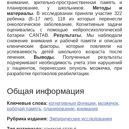
внимание, зрительно-пространственная память и
планирование, у школьников.
Методы и
материалы.
В исследовании приняли участие 322
ребенка (8–17 лет), 118 из которых перенесли
онкологическое заболевание. Когнитивные задачи
оценивались с помощью нейропсихологической
батареи CANTAB.
Результаты.
Мы наблюдали
снижение внимания и рабочей памяти и описали
клинические факторы, которые повлияли на
успеваемость детей школьного возраста после
лечения.
Выводы.
Полученные результаты
подчеркивают необходимость учета этих нарушений
у пациентов, перенесших опухоль мозжечка, при
разработке протоколов реабилитации.
Общая информация
Ключевые слова:
когнитивные функции
,
мозжечок
,
рабочая память
,
планирование
,
внимание
Рубрика издания:
Эмпирические исследования
Тип материала:
научная статья