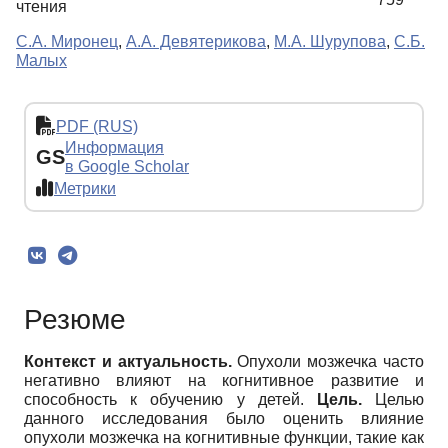
чтения
С.А. Миронец
,
А.А. Девятерикова
,
М.А. Шурупова
,
С.Б.
Малых
PDF (RUS)
Информация
GS
в Google Scholar
Метрики
Резюме
Контекст и актуальность.
Опухоли мозжечка часто
негативно влияют на когнитивное развитие и
способность к обучению у детей.
Цель.
Целью
данного исследования было оценить влияние
опухоли мозжечка на когнитивные функции, такие как