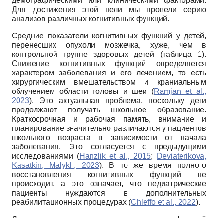
демографическими или клиническими факторами.
Для достижения этой цели мы провели серию
анализов различных когнитивных функций.
Средние показатели когнитивных функций у детей,
перенесших опухоли мозжечка, хуже, чем в
контрольной группе здоровых детей (таблица 1).
Снижение когнитивных функций определяется
характером заболевания и его лечением, то есть
хирургическим вмешательством и краниальным
облучением области головы и шеи (
Ramjan et al.,
2023
). Это актуальная проблема, поскольку дети
продолжают получать школьное образование.
Краткосрочная и рабочая память, внимание и
планирование значительно различаются у пациентов
школьного возраста в зависимости от начала
заболевания. Это согласуется с предыдущими
исследованиями (
Hanzlik et al., 2015
;
Deviaterikova,
Kasatkin, Malykh, 2023
). В то же время полного
восстановления когнитивных функций не
происходит, а это означает, что педиатрические
пациенты нуждаются в дополнительных
реабилитационных процедурах (
Chieffo et al., 2022
).