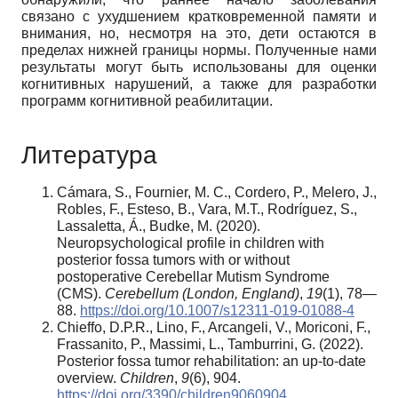
связано с ухудшением кратковременной памяти и
внимания, но, несмотря на это, дети остаются в
пределах нижней границы нормы. Полученные нами
результаты могут быть использованы для оценки
когнитивных нарушений, а также для разработки
программ когнитивной реабилитации.
Литература
Cámara, S., Fournier, M. C., Cordero, P., Melero, J.,
Robles, F., Esteso, B., Vara, M.T., Rodríguez, S.,
Lassaletta, Á., Budke, M. (2020).
Neuropsychological profile in children with
posterior fossa tumors with or without
postoperative Cerebellar Mutism Syndrome
(CMS).
Cerebellum (London, England)
,
19
(1), 78—
88.
https://doi.org/10.1007/s12311-019-01088-4
Chieffo, D.P.R., Lino, F., Arcangeli, V., Moriconi, F.,
Frassanito, P., Massimi, L., Tamburrini, G. (2022).
Posterior fossa tumor rehabilitation: an up-to-date
overview.
Children
,
9
(6), 904.
https://doi.org/3390/children9060904