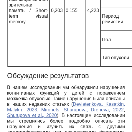
зрительная
память / Short-
0,203
0,155
4,223
term visual
Период
memory
ремиссии
Пол
Тип опухоли
Обсуждение результатов
В нашем исследовании мы обнаружили нарушения
когнитивных функций у детей с поражением
мозжечка опухолью. Такие нарушения были описаны
в наших недавних статьях (
Deviaterikova, Kasatkin,
Malykh, 2023
;
Mironets, Shurupova, Dreneva, 2022
;
Shurupova et al., 2020
). В настоящем исследовании
мы стремились более подробно описать эти
нарушения и изучить их связь с другими