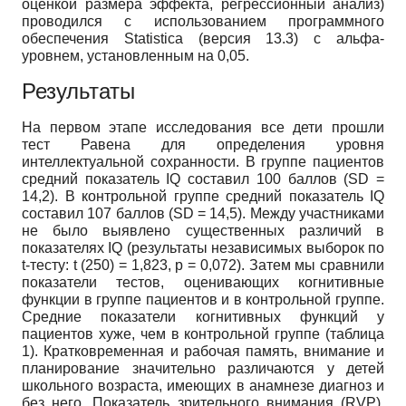
оценкой размера эффекта, регрессионный анализ)
проводился с использованием программного
обеспечения Statistica (версия 13.3) с альфа-
уровнем, установленным на 0,05.
Результаты
На первом этапе исследования все дети прошли
тест Равена для определения уровня
интеллектуальной сохранности. В группе пациентов
средний показатель IQ составил 100 баллов (SD =
14,2). В контрольной группе средний показатель IQ
составил 107 баллов (SD = 14,5). Между участниками
не было выявлено существенных различий в
показателях IQ (результаты независимых выборок по
t-тесту: t (250) = 1,823, p = 0,072). Затем мы сравнили
показатели тестов, оценивающих когнитивные
функции в группе пациентов и в контрольной группе.
Средние показатели когнитивных функций у
пациентов хуже, чем в контрольной группе (таблица
1). Кратковременная и рабочая память, внимание и
планирование значительно различаются у детей
школьного возраста, имеющих в анамнезе диагноз и
без него. Показатель зрительного внимания (RVP),