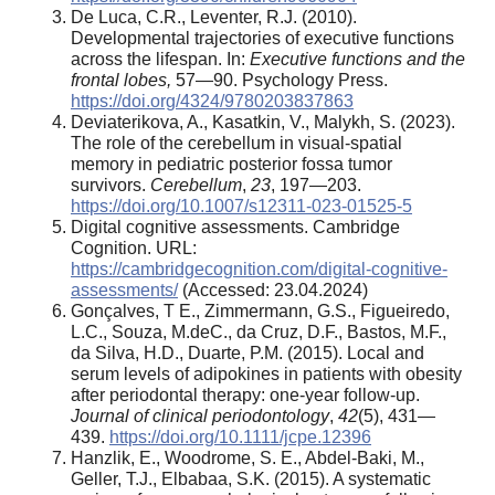
De Luca, C.R., Leventer, R.J. (2010).
Developmental trajectories of executive functions
across the lifespan. In:
Executive functions and the
frontal lobes,
57—90. Psychology Press.
https://doi.org/4324/9780203837863
Deviaterikova, A., Kasatkin, V., Malykh, S. (2023).
The role of the cerebellum in visual-spatial
memory in pediatric posterior fossa tumor
survivors.
Cerebellum
,
23
, 197—203.
https://doi.org/10.1007/s12311-023-01525-5
Digital cognitive assessments. Cambridge
Cognition. URL:
https://cambridgecognition.com/digital-cognitive-
assessments/
(Accessed: 23.04.2024)
Gonçalves, T E., Zimmermann, G.S., Figueiredo,
L.C., Souza, M.deC., da Cruz, D.F., Bastos, M.F.,
da Silva, H.D., Duarte, P.M. (2015). Local and
serum levels of adipokines in patients with obesity
after periodontal therapy: one-year follow-up.
Journal of clinical periodontology
,
42
(5), 431—
439.
https://doi.org/10.1111/jcpe.12396
Hanzlik, E., Woodrome, S. E., Abdel-Baki, M.,
Geller, T.J., Elbabaa, S.K. (2015). A systematic