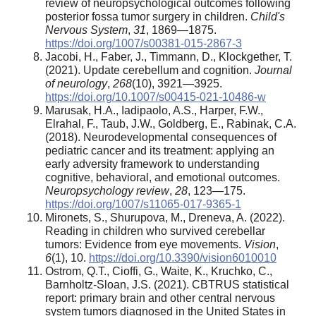
review of neuropsychological outcomes following
posterior fossa tumor surgery in children.
Child's
Nervous System
,
31
, 1869—1875.
https://doi.org/1007/s00381-015-2867-3
Jacobi, H., Faber, J., Timmann, D., Klockgether, T.
(2021). Update cerebellum and cognition.
Journal
of neurology
,
268
(10), 3921—3925.
https://doi.org/10.1007/s00415-021-10486-w
Marusak, H.A., Iadipaolo, A.S., Harper, F.W.,
Elrahal, F., Taub, J.W., Goldberg, E., Rabinak, C.A.
(2018). Neurodevelopmental consequences of
pediatric cancer and its treatment: applying an
early adversity framework to understanding
cognitive, behavioral, and emotional outcomes.
Neuropsychology review
,
28
, 123—175.
https://doi.org/1007/s11065-017-9365-1
Mironets, S., Shurupova, M., Dreneva, A. (2022).
Reading in children who survived cerebellar
tumors: Evidence from eye movements.
Vision
,
6
(1), 10.
https://doi.org/10.3390/vision6010010
Ostrom, Q.T., Cioffi, G., Waite, K., Kruchko, C.,
Barnholtz-Sloan, J.S. (2021). CBTRUS statistical
report: primary brain and other central nervous
system tumors diagnosed in the United States in