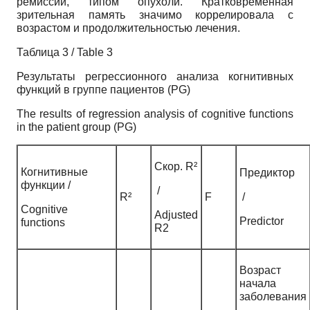
ремиссии, типом опухоли. Кратковременная
зрительная память значимо коррелировала с
возрастом и продолжительностью лечения.
Таблица 3 / Table 3
Результаты регрессионного анализа когнитивных
функций в группе пациентов (PG)
The results of regression analysis of cognitive functions
in the patient group (PG)
Скор. R²
Когнитивные
Предиктор
функции /
/
R²
F
/
Cognitive
Adjusted
Predictor
functions
R2
Возраст
начала
заболевания