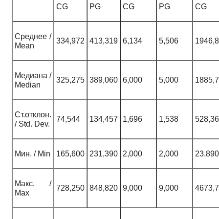
CG
PG
CG
PG
CG
Среднее /
334,972
413,319
6,134
5,506
1946,
Mean
Медиана /
325,275
389,060
6,000
5,000
1885,
Median
Ст.отклон.
74,544
134,457
1,696
1,538
528,3
/ Std. Dev.
Мин. / Min
165,600
231,390
2,000
2,000
23,890
Макс. /
728,250
848,820
9,000
9,000
4673,
Max