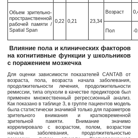
Возраст
0,
Объем зрительно-
пространственной
0,22
0,21
23,34
рабочей памяти /
Spatial Span
Пол
-0
Влияние пола и клинических факторов
на когнитивные функции у школьников
с поражением мозжечка
Для оценки зависимости показателей CANTAB от
возраста, пола, возраста начала заболевания,
продолжительности лечения, продолжительности
ремиссии, типа опухоли в качестве предикторов был
применен множественный регрессионный анализ.
Как показано в таблице 3, в группе пациентов модель
была статистически значимой только для параметров
зрительного внимания и кратковременной
зрительной памяти. Внимание значимо
коррелировало с возрастом, полом, возрастом
начала заболевания, продолжительностью