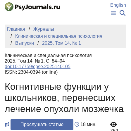
Перейти к основному содержанию
English
НОВОСТИ
Главная
Журналы
ИЗДАНИЯ
Клиническая и специальная психология
АВТОРЫ
Выпуски
2025. Том 14. № 1
ПОДАТЬ РУКОПИСЬ
БАЗА ЗНАНИЙ
Клиническая и специальная психология
КЛЮЧЕВЫЕ СЛОВА
2025. Том 14. № 1. С. 84–94
Регистрация
Вход
doi:10.17759/cpse.2025140105
ISSN: 2304-0394 (online)
Когнитивные функции у
школьников, перенесших
лечение опухоли мозжечка
Прослушать статью
18 мин.
759