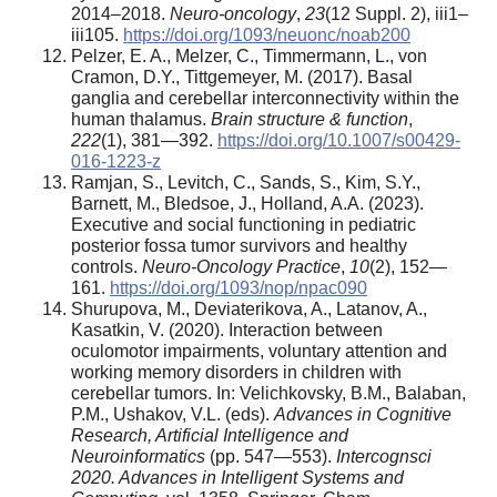
2014–2018.
Neuro-oncology
,
23
(12 Suppl. 2), iii1–
iii105.
https://doi.org/1093/neuonc/noab200
Pelzer, E. A., Melzer, C., Timmermann, L., von
Cramon, D.Y., Tittgemeyer, M. (2017). Basal
ganglia and cerebellar interconnectivity within the
human thalamus.
Brain structure & function
,
222
(1), 381—392.
https://doi.org/10.1007/s00429-
016-1223-z
Ramjan, S., Levitch, C., Sands, S., Kim, S.Y.,
Barnett, M., Bledsoe, J., Holland, A.A. (2023).
Executive and social functioning in pediatric
posterior fossa tumor survivors and healthy
controls.
Neuro-Oncology Practice
,
10
(2), 152—
161.
https://doi.org/1093/nop/npac090
Shurupova, M., Deviaterikova, A., Latanov, A.,
Kasatkin, V. (2020). Interaction between
oculomotor impairments, voluntary attention and
working memory disorders in children with
cerebellar tumors. In: Velichkovsky, B.M., Balaban,
P.M., Ushakov, V.L. (eds).
Advances in Cognitive
Research, Artificial Intelligence and
Neuroinformatics
(pp. 547—553).
Intercognsci
2020. Advances in Intelligent Systems and