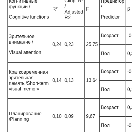
Скор. R²
Когнитивные
Предиктор
/
функции /
/
R²
F
β
Adjusted
Cognitive functions
Predictor
R2
Возраст
-0
Зрительное
внимание /
0,24
0,23
25,75
Visual attention
Пол
0,
Возраст
-0
Кратковременная
зрительная
0,14
0,13
13,64
память /Short-term
visual memory
Пол
0,
Возраст
0,
Планирование
0,10
0,09
9,67
/Planning
Пол
-0