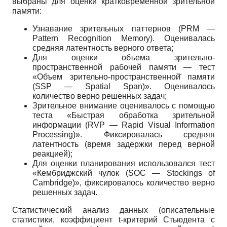
выбраны для оценки кратковременной зрительной
памяти:
Узнавание зрительных паттернов (PRM —
Pattern Recognition Memory). Оценивалась
средняя латентность верного ответа;
Для оценки объема зрительно-
пространственной рабочей памяти — тест
«Объем зрительно-пространственной̆ памяти
(SSP — Spatial Span)». Оценивалось
количество верно решенных задач;
Зрительное внимание оценивалось с помощью
теста «Быстрая обработка зрительной
информации (RVP — Rapid Visual Information
Processing)». Фиксировалась средняя
латентность (время задержки перед верной
реакцией);
Для оценки планирования использовался тест
«Кембриджский чулок (SOC — Stockings of
Cambridge)», фиксировалось количество верно
решенных задач.
Статистический анализ данных (описательные
статистики, коэффициент t-критерий Стьюдента с