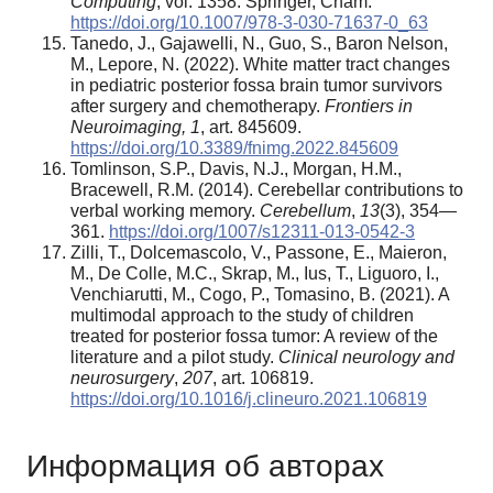
Computing
, vol. 1358. Springer, Cham.
https://doi.org/10.1007/978-3-030-71637-0_63
Tanedo, J., Gajawelli, N., Guo, S., Baron Nelson,
M., Lepore, N. (2022). White matter tract changes
in pediatric posterior fossa brain tumor survivors
after surgery and chemotherapy.
Frontiers in
Neuroimaging,
1
, art. 845609.
https://doi.org/10.3389/fnimg.2022.845609
Tomlinson, S.P., Davis, N.J., Morgan, H.M.,
Bracewell, R.M. (2014). Cerebellar contributions to
verbal working memory.
Cerebellum
,
13
(3), 354—
361.
https://doi.org/1007/s12311-013-0542-3
Zilli, T., Dolcemascolo, V., Passone, E., Maieron,
M., De Colle, M.C., Skrap, M., Ius, T., Liguoro, I.,
Venchiarutti, M., Cogo, P., Tomasino, B. (2021). A
multimodal approach to the study of children
treated for posterior fossa tumor: A review of the
literature and a pilot study.
Clinical neurology and
neurosurgery
,
207
, art. 106819.
https://doi.org/10.1016/j.clineuro.2021.106819
Информация об авторах