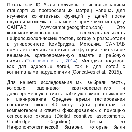
Показатели IQ были получены с использованием
стандартных прогрессивных матриц Равена. Для
изучения когнитивных функций у детей после
опухоли мозжечка в анамнезе применили методику
CANTAB (www.cambrigecognition.com). Это
компьютеризированная последовательность
нейропсихологических тестов, которую разработали
в университете Кембриджа. Методика CANTAB
помогает оценить когнитивные функции: зрительное
внимание, кратковременную память и рабочую
память (
Tomlinson et al., 2014
). Методика подходит
как для здоровых детей, так и для детей с
когнитивными нарушениями (Gonçalves et al., 2015).
Для нашего исследования мы выбрали тесты,
которые оценивают кратковременную и
долговременную память, рабочую память, внимание
и планирование. Среднее время тестирования
составило около 40 минут. Дети работали за
компьютером и ответы фиксировались с помощью
сенсорного экрана (Digital cognitive assessments.
Cambridge Cognition). Тесты из
Нейропсихологической батареи, которые были