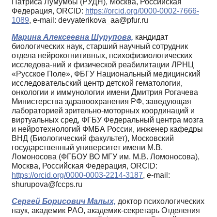
Патриса Лумумбы (РУДН), Москва, Российская
Федерация, ORCID:
https://orcid.org/0000-0002-7666-
1089
, e-mail: devyaterikova_aa@pfur.ru
Марина Алексеевна Шурупова,
кандидат
биологических наук, старший научный сотрудник
отдела нейрокогнитивных, психофизиологических
исследова-ний и физической реабилитации ЛРНЦ
«Русское Поле», ФБГУ Национальный медицинский
исследовательский центр детской гематологии,
онкологии и иммунологии имени Дмитрия Рогачева
Министерства здравоохранения РФ, заведующая
лабораторией зрительно-моторных координаций и
виртуальных сред, ФГБУ Федеральный центра мозга
и нейротехнологий ФМБА России, инженер кафедры
ВНД (Биологический факультет), Московский
государственный университет имени М.В.
Ломоносова (ФГБОУ ВО МГУ им. М.В. Ломоносова),
Москва, Российская Федерация, ORCID:
https://orcid.org/0000-0003-2214-3187
, e-mail:
shurupova@fccps.ru
Сергей Борисович Малых,
доктор психологических
наук, академик РАО, академик-секретарь Отделения