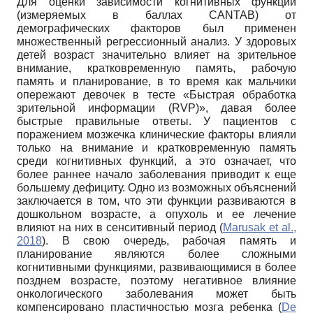
Для оценки зависимости когнитивных функций
(измеряемых в баллах CANTAB) от
демографических факторов был применен
множественный регрессионный анализ. У здоровых
детей возраст значительно влияет на зрительное
внимание, кратковременную память, рабочую
память и планирование, в то время как мальчики
опережают девочек в тесте «Быстрая обработка
зрительной информации (RVP)», давая более
быстрые правильные ответы. У пациентов с
поражением мозжечка клинические факторы влияли
только на внимание и кратковременную память
среди когнитивных функций, а это означает, что
более раннее начало заболевания приводит к еще
большему дефициту. Одно из возможных объяснений
заключается в том, что эти функции развиваются в
дошкольном возрасте, а опухоль и ее лечение
влияют на них в сенситивный период (
Marusak et al.,
2018
). В свою очередь, рабочая память и
планирование являются более сложными
когнитивными функциями, развивающимися в более
позднем возрасте, поэтому негативное влияние
онкологического заболевания может быть
компенсировано пластичностью мозга ребенка (
De