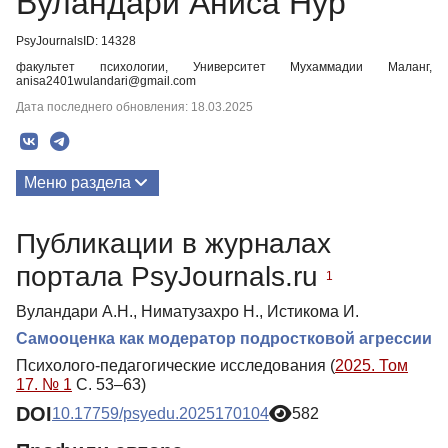
Вуландари Аниса Нур
PsyJournalsID: 14328
факультет психологии, Университет Мухаммадии Маланг,
anisa2401wulandari@gmail.com
Дата последнего обновления: 18.03.2025
Меню раздела
Публикации
Публикации в журналах
портала PsyJournals.ru
1
Вуландари А.Н., Ниматузахро Н., Истикома И.
Самооценка как модератор подростковой агрессии
Психолого-педагогические исследования (
2025. Том
17. № 1
С. 53–63)
DOI
10.17759/psyedu.2025170104
582