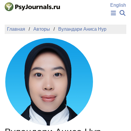
Перейти к основному содержанию
English
НОВОСТИ
Главная
Авторы
Вуландари Аниса Нур
ИЗДАНИЯ
АВТОРЫ
ПОДАТЬ РУКОПИСЬ
БАЗА ЗНАНИЙ
КЛЮЧЕВЫЕ СЛОВА
Регистрация
Вход